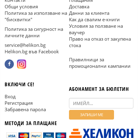
Контакти
Плащания
Общи условия
Доставка
Политика за използване на
Данни за клиента
"бисквитки"
Как да свалим е-книги
Условия за ползване на
Политика за сигурност на
ваучер
личните данни
Право на отказ от закупена
service@helikon.bg
стока
Helikon.bg във Facebook
Правилници за
промоционални кампании
ВКЛЮЧИ СЕ!
АБОНАМЕНТ ЗА БЮЛЕТИН
Вход
Регистрация
Забравена парола
МЕТОДИ ЗА ПЛАЩАНЕ