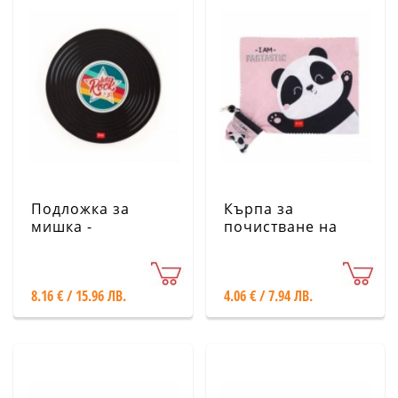
Подложка за
Кърпа за
мишка -
почистване на
грамофонна
лещи и екрани -
плоча Legami
панда Legami
8.16 € / 15.96 ЛВ.
4.06 € / 7.94 ЛВ.