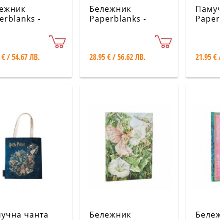
ежник
Бележник
Паму
erblanks -
Paperblanks -
Paper
ine Comedy /
Harry Potter
Harry
rno / Ultra /
Collection /
Collec
ed
Legends of
Slyth
 € / 54.67 ЛВ.
28.95 € / 56.62 ЛВ.
21.95 € 
Hogwarts Journal /
учна чанта
Бележник
Беле