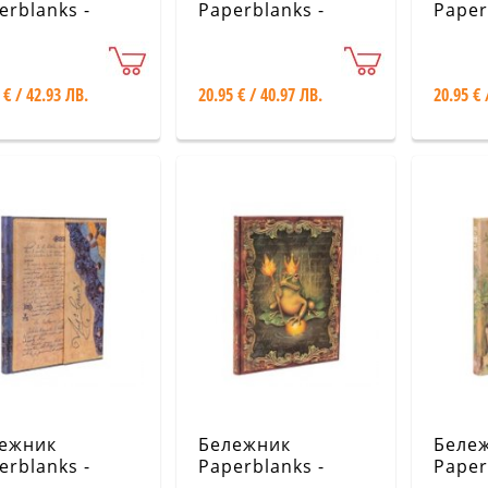
erblanks -
Paperblanks -
Paper
ry Potter
Flower Fairies /
Embel
ection /
Bindweed Fairy /
Manus
ends of
Midi / Lined
Collec
 € / 42.93 ЛВ.
20.95 € / 40.97 ЛВ.
20.95 € 
warts
Lindg
ежник
Бележник
Беле
erblanks -
Paperblanks -
Paper