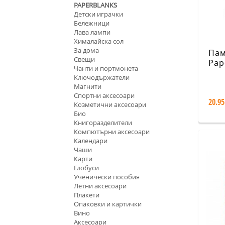
PAPERBLANKS
Детски играчки
Бележници
Лава лампи
Хималайска сол
За дома
Пам
Свещи
Pap
Чанти и портмонета
Alre
Ключодържатели
Магнити
Спортни аксесоари
20.95
Козметични аксесоари
Био
Книгоразделители
Компютърни аксесоари
Календари
Чаши
Карти
Глобуси
Ученически пособия
Летни аксесоари
Плакети
Опаковки и картички
Вино
Аксесоари