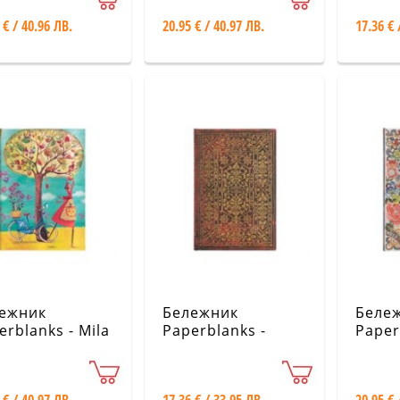
 / Lined
Jules Verne /
Emily 
 € / 40.96 ЛВ.
20.95 € / 40.97 ЛВ.
17.36 € 
Twenty Thousand
died f
Leagues / Midi /
Mini /
Lined
ежник
Бележник
Беле
erblanks - Mila
Paperblanks -
Paper
quis Collection
Evangeline / Mini /
Pekin
utumn Apples /
Lined
Embro
 / Lined
Garde