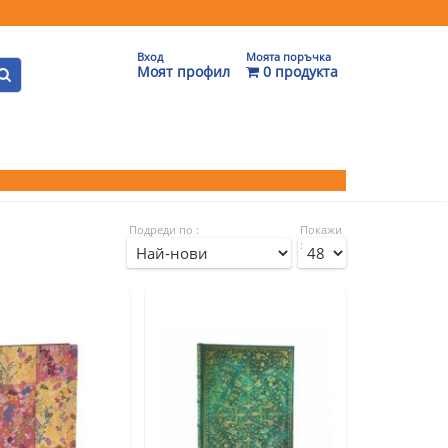
Вход
Моята поръчка
Моят профил
0 продукта
Подреди по :
Покажи
: