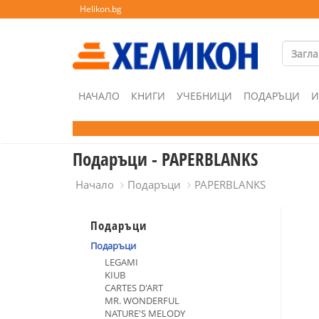
Helikon.bg
НАЧАЛО
КНИГИ
УЧЕБНИЦИ
ПОДАРЪЦИ
И
Подаръци - PAPERBLANKS
Начало
Подаръци
PAPERBLANKS
Подаръци
Подаръци
LEGAMI
KIUB
CARTES D'ART
MR. WONDERFUL
NATURE'S MELODY