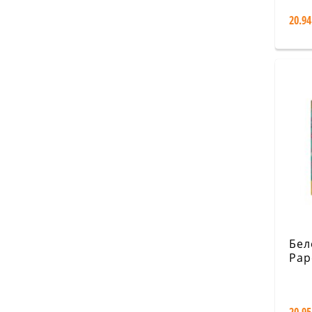
Midi
20.94
Бел
Pap
Mar
/ A
Midi