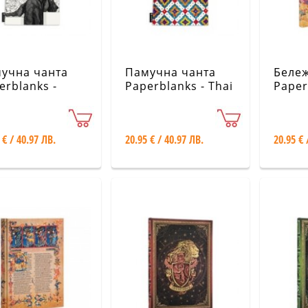
учна чанта
Памучна чанта
Беле
erblanks -
Paperblanks - Thai
Paper
ady? Sigh...
Gems
Japan
Kara-o
Midi /
 € / 40.97 ЛВ.
20.95 € / 40.97 ЛВ.
20.95 € 