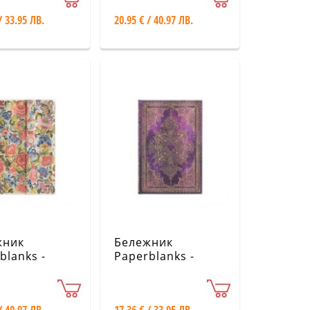
Dickinson / I
Butterflies / Midi /
/ 33.95 ЛВ.
20.95 € / 40.97 ЛВ.
or beauty /
Lined
 Lined
жник
Бележник
blanks -
Paperblanks -
g Opera
Solstice Star /
idery / Pear
Bijou / Mini / Lined
n / Midi /