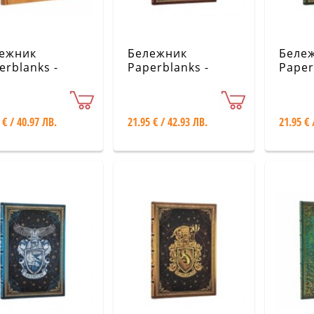
ежник
Бележник
Беле
erblanks -
Paperblanks -
Paper
ine Comedy /
Harry Potter
Harry
rno / Midi /
Collection /
Collec
ed
Gryffindor Journal
Slythe
 € / 40.97 ЛВ.
21.95 € / 42.93 ЛВ.
21.95 € 
/ Midi
Midi