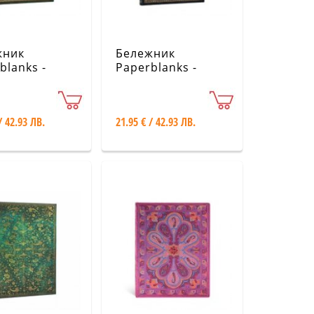
жник
Бележник
blanks -
Paperblanks -
 Potter
Harry Potter
tion /
Collection /
rin Journal /
Legends of
/ 42.93 ЛВ.
21.95 € / 42.93 ЛВ.
Hogwarts Journal