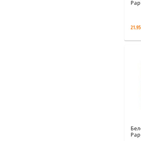
Pap
Har
Coll
Leg
21.95
Hog
Бел
Pap