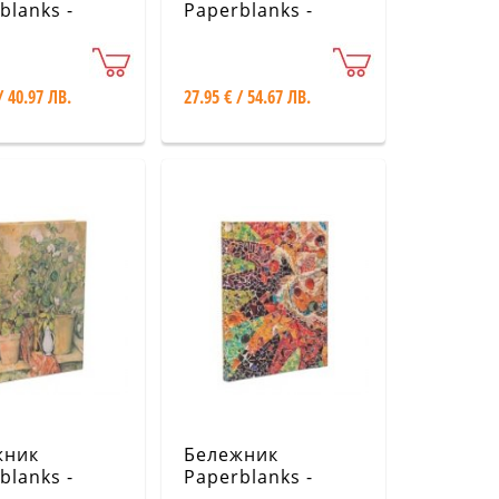
blanks -
Paperblanks -
lished
Embellished
cripts
Manuscripts
tion / Astrid
Collection / Saint-
/ 40.97 ЛВ.
27.95 € / 54.67 ЛВ.
ren, Pippi
Exupеry, The Little
Prince / Ultra
жник
Бележник
blanks -
Paperblanks -