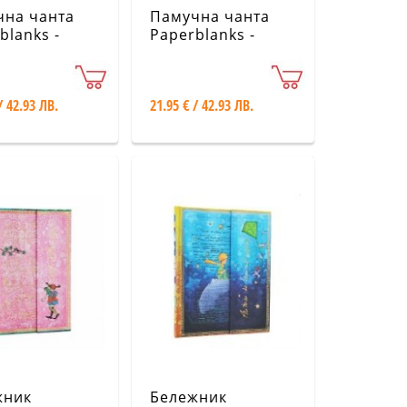
чна чанта
Памучна чанта
blanks -
Paperblanks -
 Potter
Harry Potter
tion /
Collection /
erin Tote
Gryffindor Tote
/ 42.93 ЛВ.
21.95 € / 42.93 ЛВ.
жник
Бележник