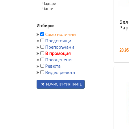
Чадъри
Чанти
Бел
Избери:
Pap
Div
Само налични
Infe
Предстоящи
Lin
Препоръчани
20.95
В промоция
Преоценени
Ревюта
Видео ревюта
ИЗЧИСТИ ФИЛТРИТЕ