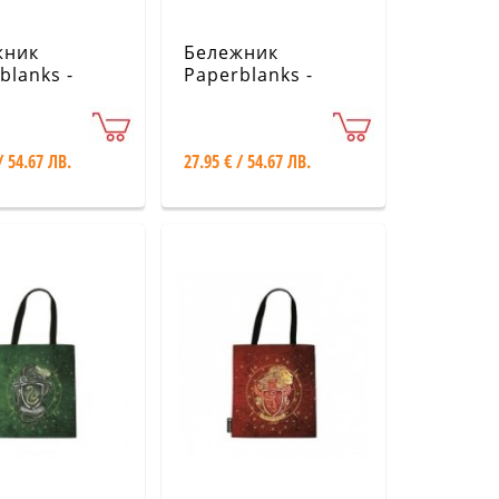
жник
Бележник
blanks -
Paperblanks -
e’s Grace /
Bukhara / Adina /
ld Flower /
Ultra / Lined
/ Lined
/ 54.67 ЛВ.
27.95 € / 54.67 ЛВ.