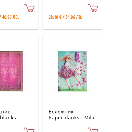
ne's
Gaudi's Mosaics /
cotta Pots
Gaudi's Sun /
lowers
Ultra / Lined
/ 40.96 ЛВ.
28.10 € / 54.96 ЛВ.
жник
Бележник
blanks -
Paperblanks - Mila
lished
Marquis Collection
cripts /
/ Summer