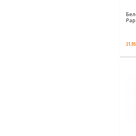
Бел
Pap
Har
Coll
Rav
21.95