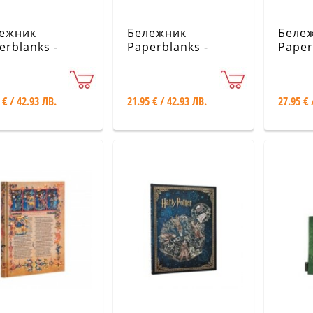
ежник
Бележник
Беле
erblanks -
Paperblanks -
Paper
ry Potter
Harry Potter
Natur
ection /
Collection /
Emera
enclaw Journal
Hufflepuff Journal
Ultra 
 € / 42.93 ЛВ.
21.95 € / 42.93 ЛВ.
27.95 € 
/ Midi