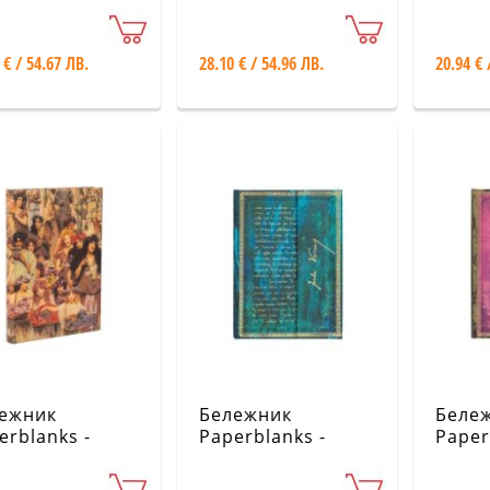
ellished
Fairy Tale
Cezan
uscripts
Collection / The
Terra
ection / Gaudi,
Brothers Grimm,
and F
 € / 54.67 ЛВ.
28.10 € / 54.96 ЛВ.
20.94 € 
 Manuscript of
Frog Prince
s
ежник
Бележник
Беле
erblanks -
Paperblanks -
Paper
rence Alma-
Embellished
Embel
ema / Spring /
Manuscripts /
Manus