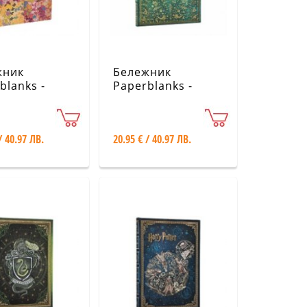
жник
Бележник
blanks -
Paperblanks -
ese Kimono /
Nature’s Grace /
ri Pink /
Emerald Flower /
 Lined
Midi / Lined
/ 40.97 ЛВ.
20.95 € / 40.97 ЛВ.