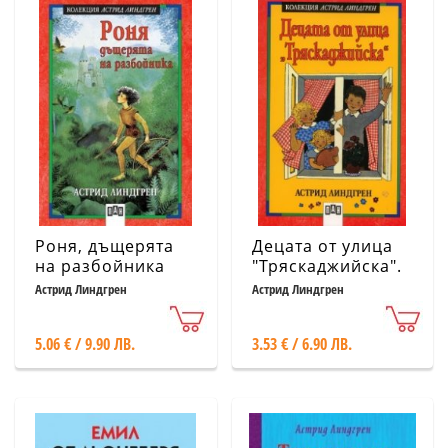
Роня, дъщерята
Децата от улица
на разбойника
"Тряскаджийска".
Лота се мести от
Астрид Линдгрен
Астрид Линдгрен
къщи
5.06 € / 9.90 ЛВ.
3.53 € / 6.90 ЛВ.