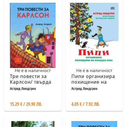
Не е в наличност
Не е в наличност
Три повести за
Пипи организира
Карлсон/ твърда
похищение на
корица
коледна елха
Астрид Линдгрен
Астрид Линдгрен
15.29 € / 29.90 ЛВ.
4.05 € / 7.92 ЛВ.