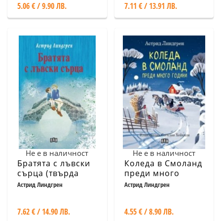
5.06 € / 9.90 ЛВ.
7.11 € / 13.91 ЛВ.
Не е в наличност
Не е в наличност
Братята с лъвски
Коледа в Смоланд
сърца (твърда
преди много
корица)
години
Астрид Линдгрен
Астрид Линдгрен
7.62 € / 14.90 ЛВ.
4.55 € / 8.90 ЛВ.