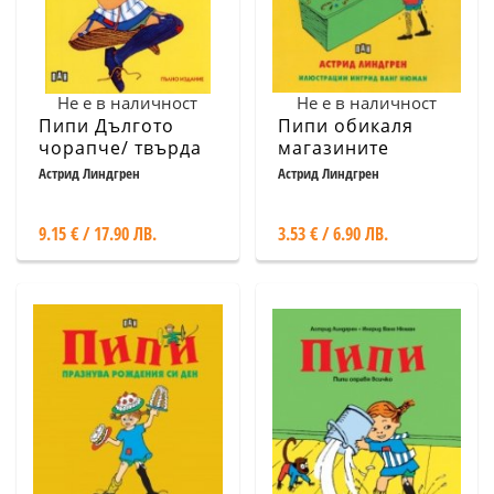
Не е в наличност
Не е в наличност
Пипи Дългото
Пипи обикаля
чорапче/ твърда
магазините
корица с
Астрид Линдгрен
Астрид Линдгрен
илюстрации
9.15 € / 17.90 ЛВ.
3.53 € / 6.90 ЛВ.