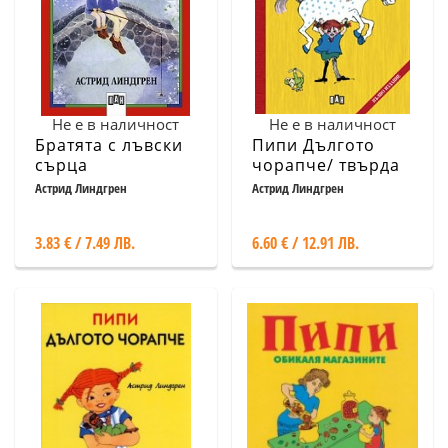
Не е в наличност
Не е в наличност
Братята с лъвски
Пипи Дългото
сърца
чорапче/ твърда
корица
Астрид Линдгрен
Астрид Линдгрен
3.83 € / 7.49 ЛВ.
6.60 € / 12.91 ЛВ.