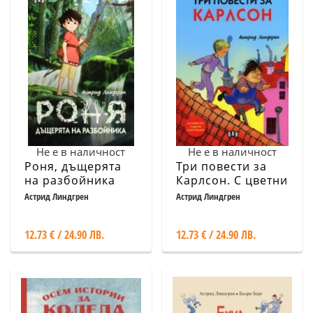
Не е в наличност
Не е в наличност
Роня, дъщерята
Три повести за
на разбойника
Карлсон. С цветни
(твърда корица)
илюстрации
Астрид Линдгрен
Астрид Линдгрен
12.73 € / 24.90 ЛВ.
12.73 € / 24.90 ЛВ.