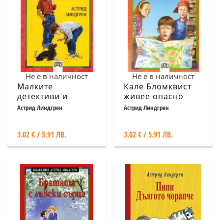
Не е в наличност
Не е в наличност
Малките
Кале Бломквист
детективи и
живее опасно
гълтачът на
Астрид Линдгрен
Астрид Линдгрен
мечове
3.02 € / 5.91 ЛВ.
3.02 € / 5.91 ЛВ.