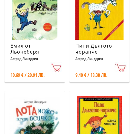
Емил от
Пипи Дългото
Льонеберя
чорапче
Астрид Линдгрен
Астрид Линдгрен
10.69 € / 20.91 ЛВ.
9.40 € / 18.38 ЛВ.