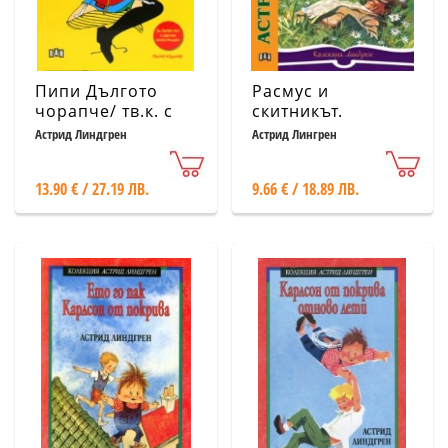
Пипи Дългото
Расмус и
чорапче/ тв.к. с
скитникът.
цветни
Малките
Астрид Линдгрен
Астрид Лингрен
илюстрации
детективи и
гълтачът на
13.90 € / 27.19 ЛВ.
9.66 € / 18.89 ЛВ.
мечове