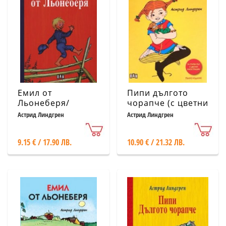
Емил от
Пипи дългото
Льонеберя/
чорапче (с цветни
твърда корица
илюстрации)
Астрид Линдгрен
Астрид Линдгрен
9.15 € / 17.90 ЛВ.
10.90 € / 21.32 ЛВ.