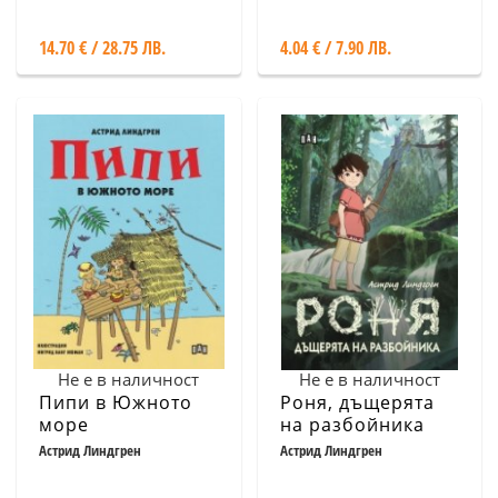
14.70 € / 28.75 ЛВ.
4.04 € / 7.90 ЛВ.
Не е в наличност
Не е в наличност
Пипи в Южното
Роня, дъщерята
море
на разбойника
(илюстрирано
Астрид Линдгрен
Астрид Линдгрен
издание)