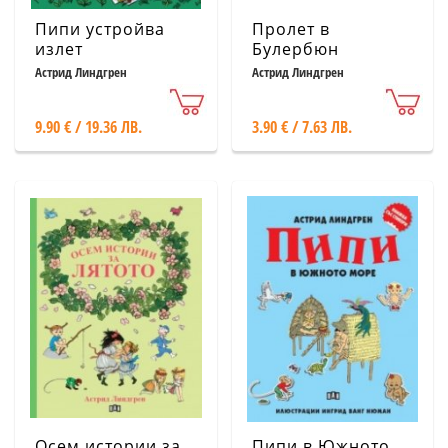
Пипи устройва
Пролет в
излет
Булербюн
Астрид Линдгрен
Астрид Линдгрен
9.90 € / 19.36 ЛВ.
3.90 € / 7.63 ЛВ.
Осем истории за
Пипи в Южното