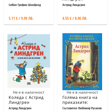
Сибил Грефин Шонфелд
Астрид Линдгрен
5.11 € / 9.99 ЛВ.
4.55 € / 8.90 ЛВ.
Не е в наличност
Не е в наличност
Коледа с Астрид
Голяма книга на
Линдгрен
приказките:
Астрид Линдгрен
Астрид Линдгрен
Съставител Любомир Русанов