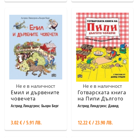
Не е в наличност
Не е в наличност
Емил и дървените
Готварската книга
човечета
на Пипи Дългото
чорапче
Астрид Линдгрен; Бьорн Берг
Астрид Линдгрен; Давид
Сундин
3.02 € / 5.91 ЛВ.
12.22 € / 23.90 ЛВ.