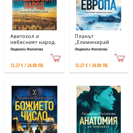
Авитохол и
Планът
небесният народ.
„Елиминирай
Дългият път на
Европа“
Людмила Филипова
Людмила Филипова
древните българи
12.27 € / 24.00 ЛВ.
12.27 € / 24.00 ЛВ.