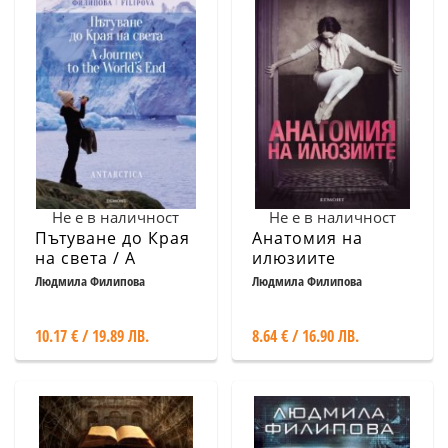
Не е в наличност
Не е в наличност
Пътуване до Края
Анатомия на
на света / A
илюзиите
Journey to the
Людмила Филипова
Людмила Филипова
World's End
10.17 € / 19.89 ЛВ.
8.64 € / 16.90 ЛВ.