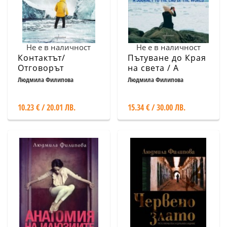
Не е в наличност
Не е в наличност
Контактът/
Пътуване до Края
Отговорът
на света / A
Journey to the End
Людмила Филипова
Людмила Филипова
of the World
10.23 € / 20.01 ЛВ.
15.34 € / 30.00 ЛВ.