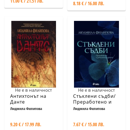
11.00 € / 21.51 ЛВ.
8.18 € / 16.00 ЛВ.
Не е в наличност
Не е в наличност
Антихтонът на
Стъклени съдби/
Данте
Преработено и
допълнено
Людмила Филипова
Людмила Филипова
издание
9.20 € / 17.99 ЛВ.
7.67 € / 15.00 ЛВ.