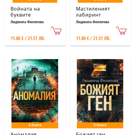
Войната на
Мастиленият
буквите
лабиринт
Людмила Филипова
Людмила Филипова
11.00 € / 21.51 ЛВ.
11.00 € / 21.51 ЛВ.
Е-Книга
Е-Книга
Аномалия
Божият ген