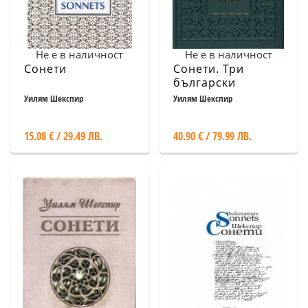
Не е в наличност
Не е в наличност
Сонети
Сонети. Три
български
превода
Уилям Шекспир
Уилям Шекспир
15.08 € / 29.49 ЛВ.
40.90 € / 79.99 ЛВ.