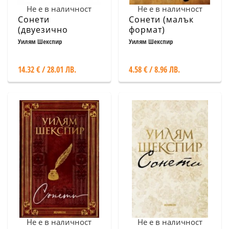
Не е в наличност
Не е в наличност
Сонети
Сонети (малък
(двуезично
формат)
издание) -твърда
Уилям Шекспир
Уилям Шекспир
корица
14.32 € / 28.01 ЛВ.
4.58 € / 8.96 ЛВ.
Не е в наличност
Не е в наличност