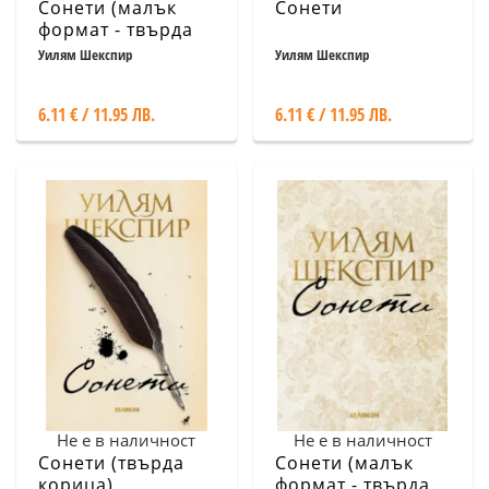
Сонети (малък
Сонети
формат - твърда
корица)
Уилям Шекспир
Уилям Шекспир
6.11 € / 11.95 ЛВ.
6.11 € / 11.95 ЛВ.
Не е в наличност
Не е в наличност
Сонети (твърда
Сонети (малък
корица)
формат - твърда