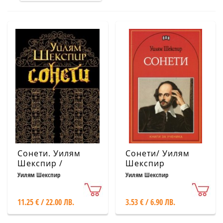
Сонети. Уилям
Сонети/ Уилям
Шекспир /
Шекспир
Sonnets. William
Уилям Шекспир
Уилям Шекспир
Shakespeare
11.25 € / 22.00 ЛВ.
3.53 € / 6.90 ЛВ.