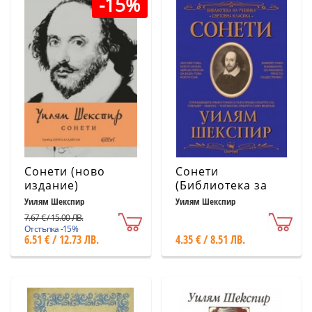
-15%
Сонети (ново
Сонети
издание)
(Библиотека за
ученика)
Уилям Шекспир
Уилям Шекспир
7.67 € / 15.00 ЛВ.
Отстъпка -15%
6.51 € / 12.73 ЛВ.
4.35 € / 8.51 ЛВ.