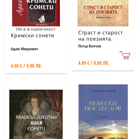
Не е в наличност
Страст и старост
Кримски сонети
на поезията.
Избрани сонети
Петър Велчев
Адам Мицкевич
4.09 € / 8.00 ЛВ.
4.60 € / 9.00 ЛВ.