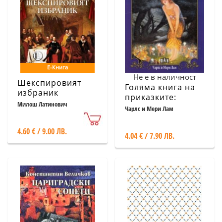
Е-Книга
Не е в наличност
Шекспировият
Голяма книга на
избраник
приказките:
Милош Латинович
Шекспирови
Чарлс и Мери Лам
приказки
4.60 € / 9.00 ЛВ.
4.04 € / 7.90 ЛВ.