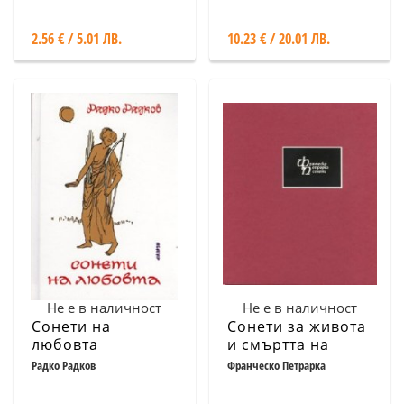
2.56 € / 5.01 ЛВ.
10.23 € / 20.01 ЛВ.
Не е в наличност
Не е в наличност
Сонети на
Сонети за живота
любовта
и смъртта на
Мадона Лаура
Радко Радков
Франческо Петрарка