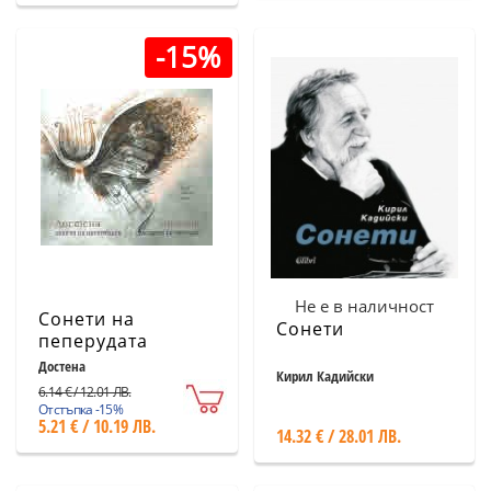
-15%
Не е в наличност
Сонети на
Сонети
пеперудата
(двуезично
Достена
Кирил Кадийски
издание) + CD
6.14 € / 12.01 ЛВ.
Отстъпка -15%
5.21 € / 10.19 ЛВ.
14.32 € / 28.01 ЛВ.