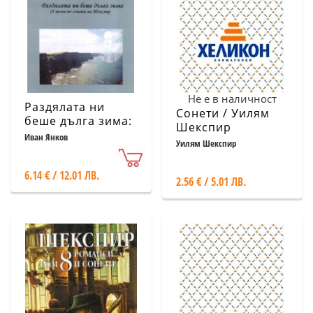
Не е в наличност
Раздялата ни
Сонети / Уилям
беше дълга зима:
Шекспир
15 песни по
Иван Янков
Уилям Шекспир
сонети на
Шекспир
6.14 € / 12.01 ЛВ.
2.56 € / 5.01 ЛВ.