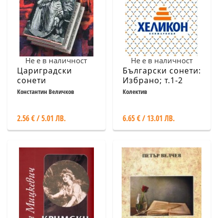
Не е в наличност
Не е в наличност
Цариградски
Български сонети:
сонети
Избрано; т.1-2
Константин Величков
Колектив
2.56 € / 5.01 ЛВ.
6.65 € / 13.01 ЛВ.