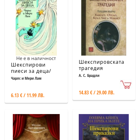
Не е в наличност
Шекспировската
Шекспирови
трагедия
пиеси за деца/
А. С. Брадли
Златни детски
Чарлс и Мери Лам
книги
14.83 € / 29.00 ЛВ.
6.13 € / 11.99 ЛВ.