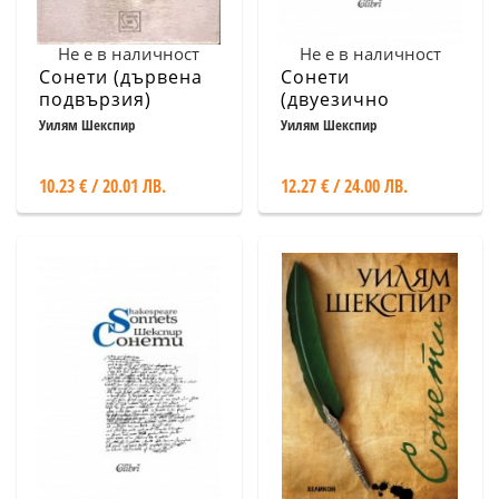
Не е в наличност
Не е в наличност
Сонети (дървена
Сонети
подвързия)
(двуезично
издание) - мека
Уилям Шекспир
Уилям Шекспир
корица
10.23 € / 20.01 ЛВ.
12.27 € / 24.00 ЛВ.