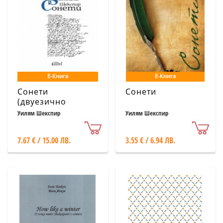
Е-Книга
Е-Книга
Сонети
Сонети
(двуезично
издание)
Уилям Шекспир
Уилям Шекспир
7.67 € / 15.00 ЛВ.
3.55 € / 6.94 ЛВ.