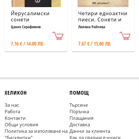
Йерусалимски
Четири едноактни
сонети
пиеси. Сонети и
четиристишия
Цанко Серафимов
Лиляна Райчева
7.16 € / 14.00 ЛВ.
7.67 € / 15.00 ЛВ.
ХЕЛИКОН
ПОМОЩ
За нас
Търсене
Работа
Поръчка
Контакти
Плащания
Общи условия
Доставка
Политика за използване на
Данни за клиента
"бисквитки"
Как да свалим е-книги