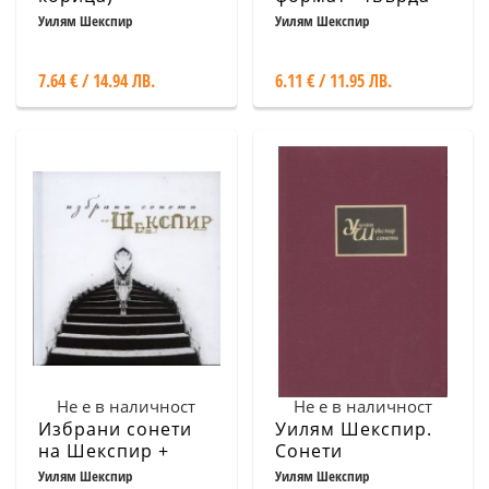
корица)
Уилям Шекспир
Уилям Шекспир
7.64 € / 14.94 ЛВ.
6.11 € / 11.95 ЛВ.
Не е в наличност
Не е в наличност
Избрани сонети
Уилям Шекспир.
на Шекспир +
Сонети
Аудиодиск
Уилям Шекспир
Уилям Шекспир