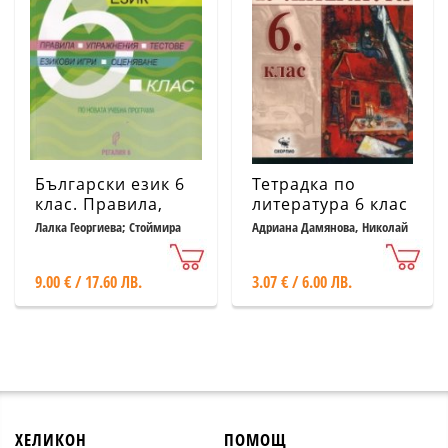
Български език 6
Тетрадка по
клас. Правила,
литература 6 клас
упражнения,
Лалка Георгиева; Стоймира
Адриана Дамянова, Николай
Стоилова
Чернокожев
тестове, езикови
игри, оценяване
9.00 € / 17.60 ЛВ.
3.07 € / 6.00 ЛВ.
(по новата учебна
програма)
ХЕЛИКОН
ПОМОЩ