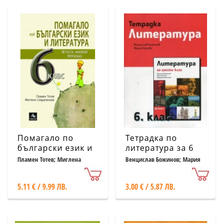
Помагало по
Тетрадка по
български език и
литература за 6
литература 6.кл:
клас
Пламен Тотев; Миглена
Венцислав Божинов; Мария
Севдалинова
Бунева
18 теста, анализи,
преразказ
5.11 € / 9.99 ЛВ.
3.00 € / 5.87 ЛВ.