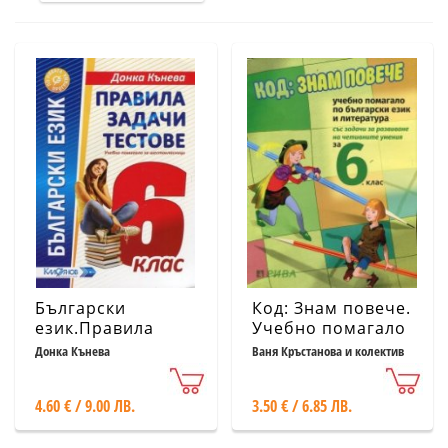
Български
Код: Знам повече.
език.Правила
Учебно помагало
задачи
по български
Донка Кънева
Ваня Кръстанова и колектив
тестове.Помагало
език и литература
за
за 6 клас
4.60 € / 9.00 ЛВ.
3.50 € / 6.85 ЛВ.
шестокласници:Програма
2017/2018