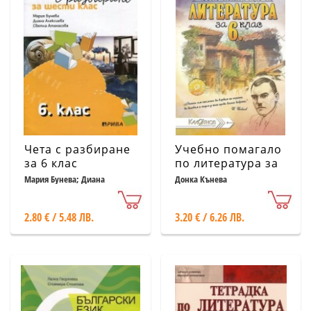
Чета с разбиране
Учебно помагало
за 6 клас
по литература за
6. клас:По новата
Мария Бунева; Диана
Донка Кънева
Алексиева; Светла Атанасова
учебна програма
2017/2018 г.
2.80 € / 5.48 ЛВ.
3.20 € / 6.26 ЛВ.