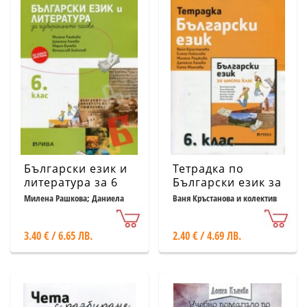
Български език и
Тетрадка по
литература за 6
Български език за
клас за
6 клас
Милена Рашкова; Даниела
Ваня Кръстанова и колектив
Лалова и др.
избираемите
часове
3.40 € / 6.65 ЛВ.
2.40 € / 4.69 ЛВ.