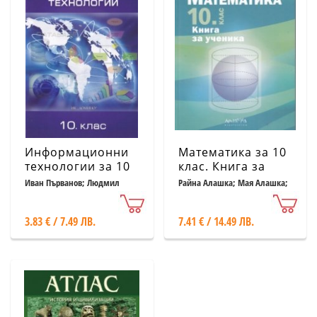
Информационни
Математика за 10
технологии за 10
клас. Книга за
кл. (по новата
ученика
Иван Първанов; Людмил
Райна Алашка; Мая Алашка;
Бонев
Пламен Паскалев
програма)
3.83 € / 7.49 ЛВ.
7.41 € / 14.49 ЛВ.