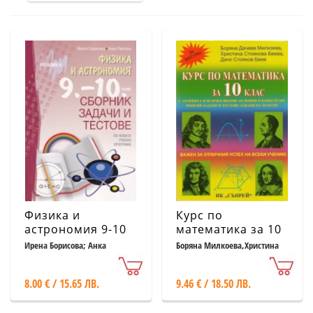
Физика и
Курс по
астрономия 9-10
математика за 10
клас. Сборник
клас
Ирена Борисова; Анка
Боряна Милкоева,Христина
Райчева
Беева
задачи и тестове
(по новата учебна
8.00 € / 15.65 ЛВ.
9.46 € / 18.50 ЛВ.
програма)