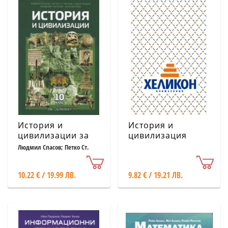
История и
История и
цивилизации за
цивилизация
10 клас
10.клас / История
Людмил Спасов; Петко Ст.
Петков и др.
на света ХХвек
10.22 € / 19.99 ЛВ.
9.82 € / 19.21 ЛВ.