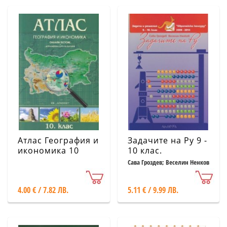
Атлас География и
Задачите на Ру 9 -
икономика 10
10 клас.
клас (Онлайн
"Европейско
Сава Гроздев; Веселин Ненков
тестове +
кенгуру" 2008-
допълнителна
2014
4.00 € / 7.82 ЛВ.
5.11 € / 9.99 ЛВ.
карта на
България)