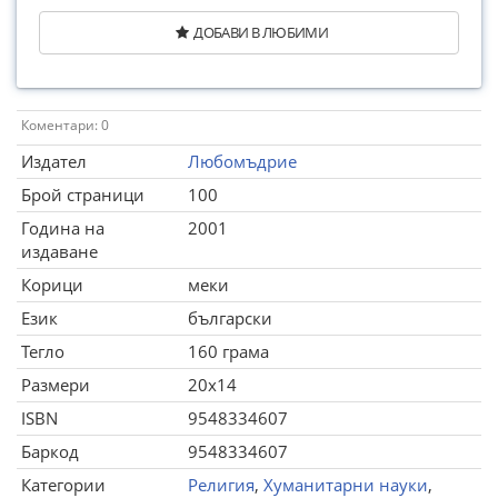
ДОБАВИ В ЛЮБИМИ
Коментари: 0
Издател
Любомъдрие
Брой страници
100
Година на
2001
издаване
Корици
меки
Език
български
Тегло
160 грама
Размери
20x14
ISBN
9548334607
Баркод
9548334607
Категории
Религия
,
Хуманитарни науки
,