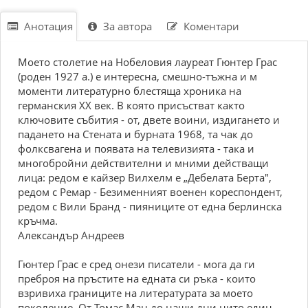
Анотация
За автора
Коментари
Моето столетие на Нобеловия лауреат Гюнтер Грас
(роден 1927 а.) е интересна, смешно-тъжна и м
моменти литературно блестяща хроника на
германския ХХ век. В която присъстват както
ключовите събития - от, двете воини, издигането и
падането на Стената и бурната 1968, та чак до
фолксвагена и появата на телевизията - така и
многобройни действителни и мними действащи
лица: редом е кайзер Вилхелм е „Дебелата Берта",
редом с Ремар - Безименният военен кореспондент,
редом с Вили Бранд - пияниците от една берлинска
кръчма.
Александър Андреев
Гюнтер Грас е сред онези писатели - мога да ги
преброя на пръстите на едната си ръка - които
взривиха границите на литературата за моето
поколение. От Томас Ман до наши дни нито един