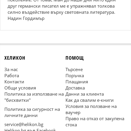
друг германски писател ме е упражнявал толкова
силно въздействие върху световната литература.
Надин Гордимър
ХЕЛИКОН
ПОМОЩ
За нас
Търсене
Работа
Поръчка
Контакти
Плащания
Общи условия
Доставка
Политика за използване на
Данни за клиента
"бисквитки"
Как да свалим е-книги
Условия за ползване на
Политика за сигурност на
ваучер
личните данни
Право на отказ от закупена
service@helikon.bg
стока
Helikon.bg във Facebook