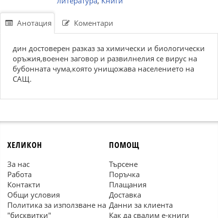
литература
,
Книги
Анотация
Коментари
дин достоверен разказ за химически и биологически
оръжия,военен заговор и развилнелия се вирус на
бубонната чума,която унищожава населението на
САЩ.
ХЕЛИКОН
ПОМОЩ
За нас
Търсене
Работа
Поръчка
Контакти
Плащания
Общи условия
Доставка
Политика за използване на
Данни за клиента
"бисквитки"
Как да свалим е-книги