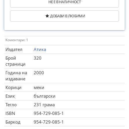
НЕ Е В НАЛИЧНОСТ
ДОБАВИ В ЛЮБИМИ
Коментари: 1
Издател
Атика
Брой
320
страници
Година на
2000
издаване
Корици
меки
Език
български
Тегло
231 грама
ISBN
954-729-085-1
Баркод
954-729-085-1