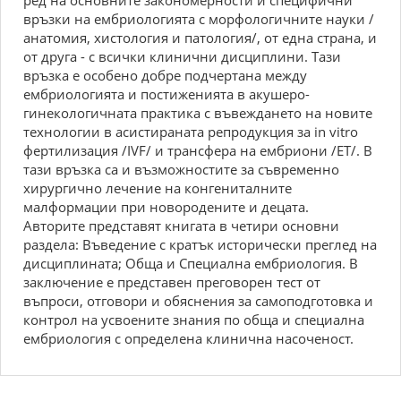
ред на основните закономерности и специфични
връзки на ембриологията с морфологичните науки /
анатомия, хистология и патология/, от една страна, и
от друга - с всички клинични дисциплини. Тази
връзка е особено добре подчертана между
ембриологията и постиженията в акушеро-
гинекологичната практика с въвеждането на новите
технологии в асистираната репродукция за in vitro
фертилизация /IVF/ и трансфера на ембриони /ЕТ/. В
тази връзка са и възможностите за съвременно
хирургично лечение на конгениталните
малформации при новородените и децата.
Авторите представят книгата в четири основни
раздела: Въведение с кратък исторически преглед на
дисциплината; Обща и Специална ембриология. В
заключение е представен преговорен тест от
въпроси, отговори и обяснения за самоподготовка и
контрол на усвоените знания по обща и специална
ембриология с определена клинична насоченост.