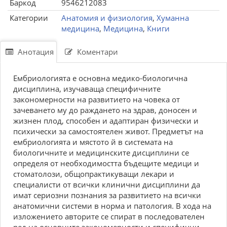
Баркод
9546212083
Категории
Анатомия и физиология
,
Хуманна
медицина
,
Медицина
,
Книги
Анотация
Коментари
Ембриологията е основна медико-биологична
дисциплина, изучаваща специфичните
закономерности на развитието на човека от
зачеването му до раждането на здрав, доносен и
жизнен плод, способен и адаптиран физически и
психически за самостоятелен живот. Предметът на
ембриологията и мястото й в системата на
биологичните и медицинските дисциплини се
определя от необходимостта бъдещите медици и
стоматолози, общопрактикуващи лекари и
специалисти от всички клинични дисциплини да
имат сериозни познания за развитието на всички
анатомични системи в норма и патология. В хода на
изложението авторите се спират в последователен