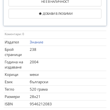
НЕ Е В НАЛИЧНОСТ
ДОБАВИ В ЛЮБИМИ
Коментари: 0
Издател
Знание
Брой
238
страници
Година на
2004
издаване
Корици
меки
Език
български
Тегло
520 грама
Размери
28x21
ISBN
9546212083