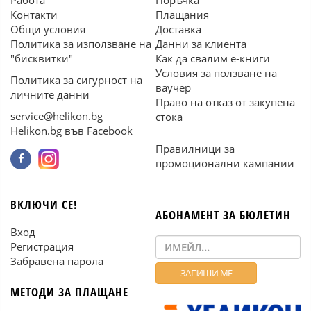
Работа
Поръчка
Контакти
Плащания
Общи условия
Доставка
Политика за използване на
Данни за клиента
"бисквитки"
Как да свалим е-книги
Условия за ползване на
Политика за сигурност на
ваучер
личните данни
Право на отказ от закупена
service@helikon.bg
стока
Helikon.bg във Facebook
Правилници за
промоционални кампании
ВКЛЮЧИ СЕ!
АБОНАМЕНТ ЗА БЮЛЕТИН
Вход
Регистрация
Забравена парола
МЕТОДИ ЗА ПЛАЩАНЕ