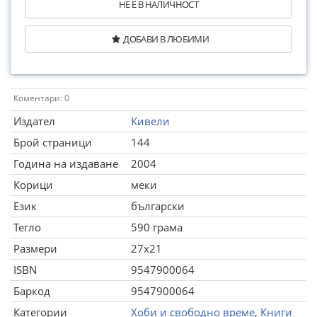
НЕ Е В НАЛИЧНОСТ
ДОБАВИ В ЛЮБИМИ
Коментари: 0
Издател
Кивели
Брой страници
144
Година на издаване
2004
Корици
меки
Език
български
Тегло
590 грама
Размери
27x21
ISBN
9547900064
Баркод
9547900064
Категории
Хоби и свободно време
,
Книги