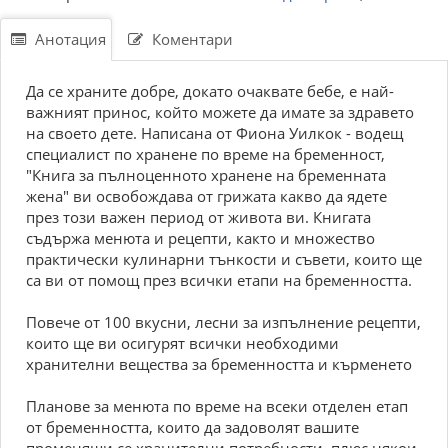
Анотация
Коментари
Да се храните добре, докато очаквате бебе, е най-
важният принос, който можете да имате за здравето
на своето дете. Написана от Фиона Уилкок - водещ
специалист по хранене по време на бременност,
"Книга за пълноценното хранене на бременната
жена" ви освобождава от грижата какво да ядете
през този важен период от живота ви. Книгата
съдържа менюта и рецепти, както и множество
практически кулинарни тънкости и съвети, които ще
са ви от помощ през всички етапи на бременността.
Повече от 100 вкусни, лесни за изпълнение рецепти,
които ще ви осигурят всички необходими
хранителни вещества за бременността и кърменето
Планове за менюта по време на всеки отделен етап
от бременността, които да задоволят вашите