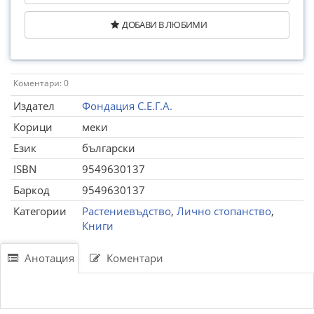
ДОБАВИ В ЛЮБИМИ
Коментари: 0
Издател
Фондация С.Е.Г.А.
Корици
меки
Език
български
ISBN
9549630137
Баркод
9549630137
Категории
Растениевъдство
,
Лично стопанство
,
Книги
Анотация
Коментари