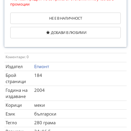
промоции
НЕ Е В НАЛИЧНОСТ
ДОБАВИ В ЛЮБИМИ
Коментари: 0
Издател
Егмонт
Брой
184
страници
Година на
2004
издаване
Корици
меки
Език
български
Тегло
280 грама