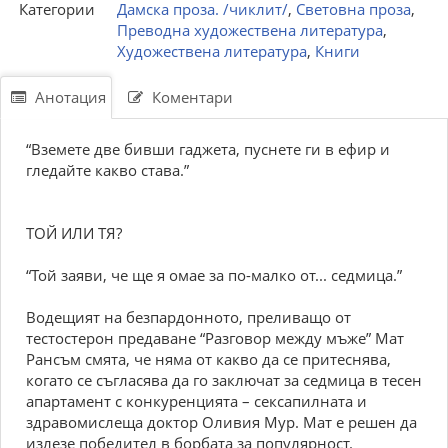
Категории
Дамска проза. /чиклит/
,
Световна проза
,
Преводна художествена литература
,
Художествена литература
,
Книги
Анотация
Коментари
“Вземете две бивши гаджета, пуснете ги в ефир и
гледайте какво става.”
ТОЙ ИЛИ ТЯ?
“Той заяви, че ще я омае за по-малко от... седмица.”
Водещият на безпардонното, преливащо от
тестостерон предаване “Разговор между мъже” Мат
Рансъм смята, че няма от какво да се притеснява,
когато се съгласява да го заключат за седмица в тесен
апартамент с конкуренцията – сексапилната и
здравомислеща доктор Оливия Мур. Мат е решен да
излезе победител в борбата за популярност.