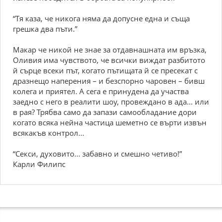
“Тя каза, че никога няма да допусне една и съща
грешка два пъти.”
Макар че никой не знае за отдавнашната им връзка,
Оливия има чувството, че всички виждат разбитото
й сърце всеки път, когато пътищата й се пресекат с
дразнещо наперения – и безспорно чаровен – бивш
колега и приятел. А сега е принудена да участва
заедно с него в реалити шоу, провеждано в ада... или
в рая? Трябва само да запази самообладание дори
когато всяка нейна частица шеметно се върти извън
всякакъв контрол...
“Секси, духовито... забавно и смешно четиво!”
Карли Филипс