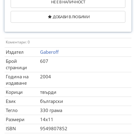
НЕ Е В НАЛИЧНОСТ
ДОБАВИ В ЛЮБИМИ
Коментари: 0
Издател
Gaberoff
Брой
607
страници
Година на
2004
издаване
Корици
твърди
Език
български
Тегло
330 грама
Размери
14x11
ISBN
9549807852