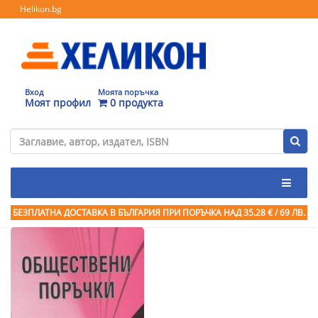
Helikon.bg
Вход
Моята поръчка
Моят профил
0 продукта
БЕЗПЛАТНА ДОСТАВКА В БЪЛГАРИЯ ПРИ ПОРЪЧКА
НАД 35.28 € / 69 ЛВ.