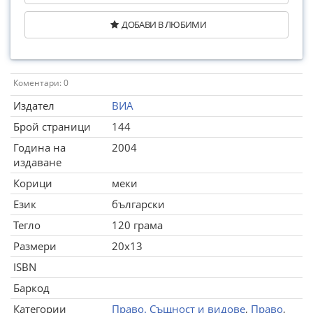
ДОБАВИ В ЛЮБИМИ
Коментари: 0
Издател
ВИА
Брой страници
144
Година на
2004
издаване
Корици
меки
Език
български
Тегло
120 грама
Размери
20x13
ISBN
Баркод
Категории
Право. Същност и видове
,
Право
,