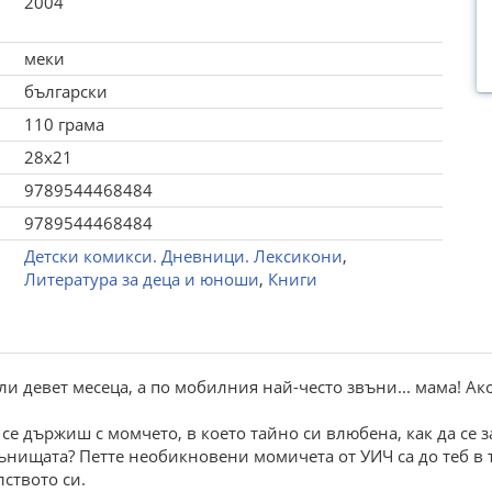
2004
меки
български
110 грама
28x21
9789544468484
9789544468484
Детски комикси. Дневници. Лексикони
,
Литература за деца и юноши
,
Книги
ли девет месеца, а по мобилния най-често звъни... мама! А
 се държиш с момчето, в което тайно си влюбена, как да се 
сънищата? Петте необикновени момичета от УИЧ са до теб в 
ството си.