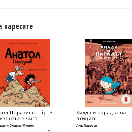
а харесате
тол Поразиев – бр. 3
Хилда и парадът на
изонтът е чист!
птиците
дие и Оливие Мюлер
Люк Пиърсън