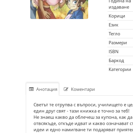
Година на
издаване
Корици
Език
Тегло
Размери
ISBN
Баркод
Категории
Анотация
Коментари
Светът те отрупва с въпроси, училището е це
един друг свят - тази книжка е точно за теб!
Не знаеш какво да облечеш за купона, как да
отвсякъде, откъде идват и какво означават 
идеи и едно намигване ти подаряват приятел