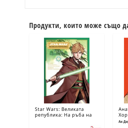
Продукти, които може също д
Star Wars: Великата
Ана
република: На ръба на
Хор
равновесието. Том 2
Ан Ди