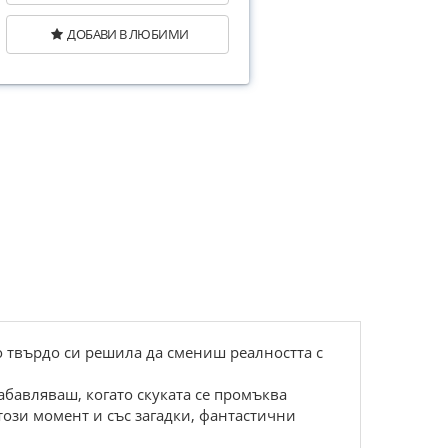
ДОБАВИ В ЛЮБИМИ
ко твърдо си решила да смениш реалността с
забавляваш, когато скуката се промъква
този момент и със загадки, фантастични