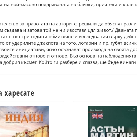
ът на най-масово подаряваната на близки, приятели и колег
зателство за правотата на авторите, решили да обяснят раз
м създава и затова той не ни изоставя цял живот./ Двамата
д тях стоят три години обмисляне и изследвания върху дейст
то от ударилите джакпота на тото, лотарии и пр. губят всичк
 своите инициативи, ясно осъзнават произхода на своята доб
т задействани отново и отново. Въз основа на наблюденият
 добрия късмет. Който ги разбере и спазва, ще бъде винаги
а харесате