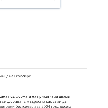
ринц" на Екзюпери.
сана под формата на приказка за двама
 се сдобиват с мъдростта как сами да
ветовни бестселъри за 2004 год., досега