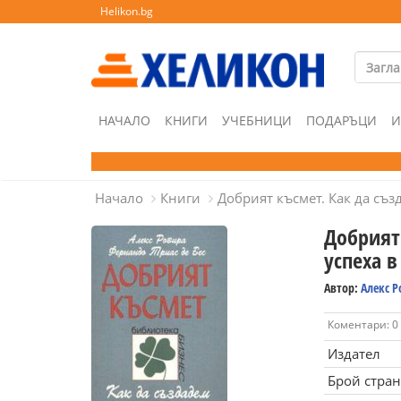
Helikon.bg
НАЧАЛО
КНИГИ
УЧЕБНИЦИ
ПОДАРЪЦИ
И
Начало
Книги
Добрият късмет. Как да съз
Добрият
успеха в
Автор:
Алекс Р
Коментари: 0
Издател
Брой стра