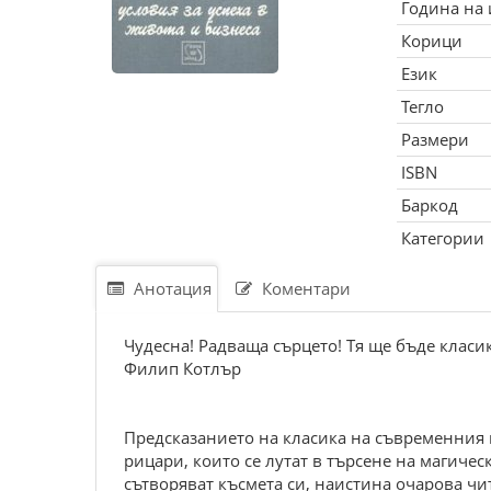
Година на
Корици
Език
Тегло
Размери
ISBN
Баркод
Категории
Анотация
Коментари
Чудесна! Радваща сърцето! Тя ще бъде класи
Филип Котлър
Предсказанието на класика на съвременния 
рицари, които се лутат в търсене на магичес
сътворяват късмета си, наистина очарова чит