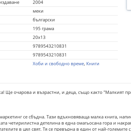
 издаване
2004
меки
български
195 грама
20x13
9789543210831
9789543210831
Хоби и свободно време
,
Книги
ка! Ще очарова и възрастни, и деца, също както "Малкият п
маркетинг се сбъдна. Тази вдъхновяваща малка книга, напи
ката четирилистна детелина в една омагьосана гора и накрая
ателите в цял свят. Тя се превърна в един от най-големите с