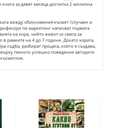
и книга за девет месеца достигна 2 милиона
ликата между обикновения късмет /случаен и
 професори по маркетинг написват първата
вията на хора, чийто живот се смята за
о в рамките на 4 до 7 години. Докато хората,
ра съдба, разбират процеса, който я създава,
а върху тяхното успешно поведение авторите
 късметлия.