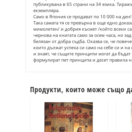
публикувана в 65 страни на 34 езика. Тираж
екземпляра.
Само в Япония се продават по 10 000 на ден!
Така самата тя се превърна в още едно дока
мимолетен/ и добрия късмет /който всеки са
чернова на книгата само за осем часа, но за
белязан от добра съдба. Оказва се, че повече
които дължат успеха си само на себе си и на
и знаят, че същите принципи могат да бъда
формулират пет принципа и десет правила на
Продукти, които може също д