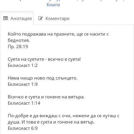
Книги
Анотация
Коментари
Който подражава на празните, ще се насити с
беднотия.
Пр. 28:19
Суета на суетите - всичко е суета!
Еклисиаст 1:2
Няма нищо ново под слънцето.
Еклисиаст 1:9
Всичко е суета и гонене на вятъра.
Еклисиаст 1:14
По-добре е да виждаш с очи, нежели да се луташ с
душа. И това е суета и гонене на вятър.
Еклисиаст 6:9