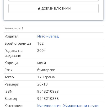
ДОБАВИ В ЛЮБИМИ
Коментари: 1
Издател
Изток-Запад
Брой страници
162
Година на
2004
издаване
Корици
меки
Език
български
Тегло
170 грама
Размери
20x13
ISBN
9543210888
Баркод
9543210888
Категории
Културология
,
Хуманитарни науки
,