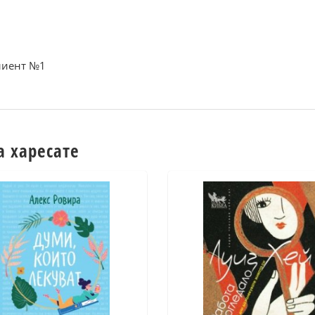
Клиент №1
а харесате