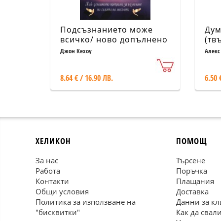
Подсъзнанието може
Дум
всичко/ ново допълнено
(тв
издание
Джон Кехоу
Алекс
8.64 € / 16.90 ЛВ.
6.50 
ХЕЛИКОН
ПОМОЩ
За нас
Търсене
Работа
Поръчка
Контакти
Плащания
Общи условия
Доставка
Политика за използване на
Данни за кл
"бисквитки"
Как да свал