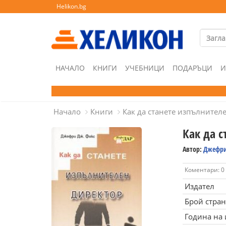
Helikon.bg
НАЧАЛО
КНИГИ
УЧЕБНИЦИ
ПОДАРЪЦИ
И
Начало
Книги
Как да станете изпълнител
Как да 
Автор:
Джефри
Коментари: 0
Издател
Брой стра
Година на