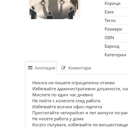
Корици
Език
Тегло
Размери
ISBN
Баркод
Категории
Анотация
Коментари
Никога не пишете отрицателни отзиви
Избягвайте административни длъжности, нас
Мислете по един час дневно
Не пийте с колегите след работа
Избягвайте всички офис-партита
Пристигайте четирийсет и пет минути по-ран
Не носете работа у дома
Когато пътувате, избягвайте по-висшестоящи