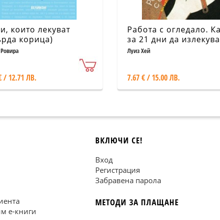
и, които лекуват
Работа с огледало. К
ърда корица)
за 21 дни да излекува
живота си
 Ровира
Луиз Хей
€ / 12.71 ЛВ.
7.67 € / 15.00 ЛВ.
ВКЛЮЧИ СЕ!
Вход
Регистрация
Забравена парола
иента
МЕТОДИ ЗА ПЛАЩАНЕ
им е-книги