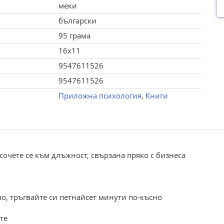
меки
български
95 грама
16x11
9547611526
9547611526
Приложна психология
,
Книги
очете се към длъжност, свързана пряко с бизнеса
о, тръгвайте си петнайсет минути по-късно
те