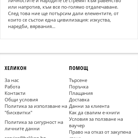
личностите и народите се стремят към равенство
или напротив, към все по-голямо отдалечаване.
След това ние ще потърсим дали елементите, от
които се състои една цивилизация: изкуства,
наредби, вярвания…
ХЕЛИКОН
ПОМОЩ
За нас
Търсене
Работа
Поръчка
Контакти
Плащания
Общи условия
Доставка
Политика за използване на
Данни за клиента
"бисквитки"
Как да свалим е-книги
Условия за ползване на
Политика за сигурност на
ваучер
личните данни
Право на отказ от закупена