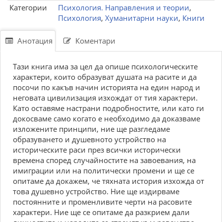
Категории
Психология. Направления и теории
,
Психология
,
Хуманитарни науки
,
Книги
Анотация
Коментари
Тази книга има за цел да опише психологическите
характери, които образуват душата на расите и да
посочи по какъв начин историята на един народ и
неговата цивилизация изхождат от тия характери.
Като оставяме настрани подробностите, или като ги
докосваме само когато е необходимо да доказваме
изложените принципи, ние ще разгледаме
образуването и душевното устройство на
историческите раси през всички исторически
времена според случайностите на завоевания, на
имиграции или на политически промени и ще се
опитаме да докажем, че тяхната история изхожда от
това душевно устройство. Ние ще издирваме
постоянните и променливите черти на расовите
характери. Ние ще се опитаме да разкрием дали