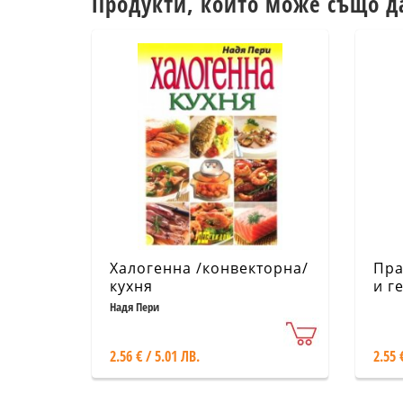
Продукти, които може също д
Халогенна /конвекторна/
Пра
кухня
и г
Надя Пери
2.56 € / 5.01 ЛВ.
2.55 