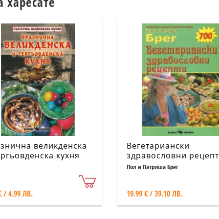
а харесате
знична великденска
Вегетариански
ергьовденска кухня
здравословни рецеп
Пол и Патриша Брег
€ / 4.99 ЛВ.
19.99 € / 39.10 ЛВ.