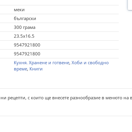
меки
български
300 грама
23.5x16.5
9547921800
9547921800
Кухня. Хранене и готвене
,
Хоби и свободно
време
,
Книги
лни рецепти, с които ще внесете разнообразие в менюто на