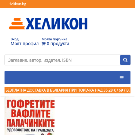
Helikon.bg
Вход
Моята поръчка
Моят профил
0 продукта
БЕЗПЛАТНА ДОСТАВКА В БЪЛГАРИЯ ПРИ ПОРЪЧКА
НАД 35.28 € / 69 ЛВ.