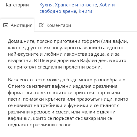
Категории
Кухня. Хранене и готвене
,
Хоби и
свободно време
,
Книги
Анотация
Коментари
Домашните, прясно приготвени гофрети (или вафли,
както е другото им популярно название) са едно от
най-вкусните и любими лакомства за деца, а и за
възрастни. В Швеция дори има Вафлен ден, в който
се приготвят специални пролетни вафли.
Вафленото тесто може да бъде много разнообразно.
От него се изпичат вафлени изделия с различна
форма - листове, от които се приготвят торти или
пасти, по-малки кръгчета или правоъгълници, които
се навиват на тръбички и фунийки и се пълнят с
различни кремове и смеси, или малки отделни
вафлички, които се поръсват със захар или се
поднасят с различни сосове.