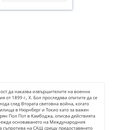
ност да наказва извършителите на военни
 от 1899 г., Х. Бол проследява опитите да се
иода след Втората световна война, когато
дилища в Нюрнберг и Токио като за важен
рян Пол Пот в Камбоджа, описва действията
зглежда основаването на Международния
ата съпротива на САЩ срещу предоставянето