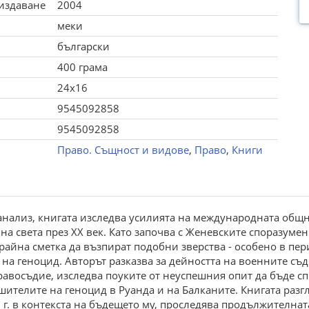
 издаване
2004
меки
български
400 грама
24x16
9545092858
9545092858
Право. Същност и видове
,
Право
,
Книги
анализ, книгата изследва усилията на международната общ
 света през XX век. Като започва с Женевските споразумения
райна сметка да възпират подобни зверства - особено в пер
на геноцид. Авторът разказва за дейността на военните съ
авосъдие, изследва поуките от неуспешния опит да бъде сп
шителите на геноцид в Руанда и на Балканите. Книгата ра
8 г. в контекста на бъдещето му, проследява продължителн