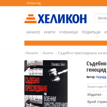
Helikon.bg
НАЧАЛО
КНИГИ
УЧЕБНИЦИ
ПОДАРЪЦИ
И
Начало
Книги
Съдебно преследване на в
Съдебно
геноцид
Автор:
Хауард
Коментари: 0
Издател
Брой стра