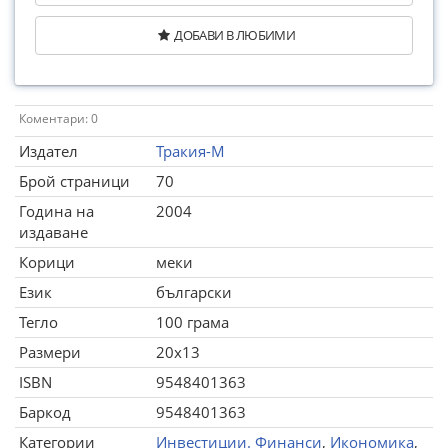
ДОБАВИ В ЛЮБИМИ
Коментари: 0
Издател
Тракия-М
Брой страници
70
Година на
2004
издаване
Корици
меки
Език
български
Тегло
100 грама
Размери
20x13
ISBN
9548401363
Баркод
9548401363
Категории
Инвестиции. Финанси
,
Икономика
,