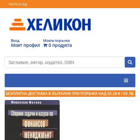
Helikon.bg
Вход
Моята поръчка
Моят профил
0 продукта
БЕЗПЛАТНА ДОСТАВКА В БЪЛГАРИЯ ПРИ ПОРЪЧКА
НАД 35.28 € / 69 ЛВ.