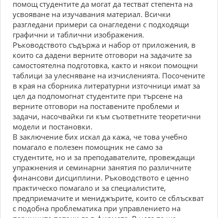
помощ студентите да могат да тестват степента на
усвояване на изучавания материал. Всички
разгледани примери са онагледени с подходящи
графични и таблични изображения.
Ръководството съдържа и набор от приложения, в
които са дадени верните отговори на задачите за
самостоятелна подготовка, както и някои помощни
таблици за улесняване на изчисленията. Посочените
в края на сборника литературни източници имат за
цел да подпомогнат студентите при търсене на
верните отговори на поставените проблеми и
задачи, насочвайки ги към съответните теоретични
модели и постановки.
В заключение бих искал да кажа, че това учебно
помагало е полезен помощник не само за
студентите, но и за преподавателите, провеждащи
упражнения и семинарни занятия по различните
финансови дисциплини. Ръководството е ценно
практическо помагало и за специалистите,
предприемачите и мениджърите, които се сблъскват
с подобна проблематика при управлението на