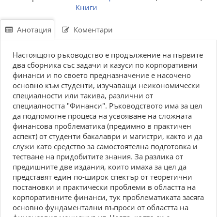
Книги
Анотация
Коментари
Настоящото ръководство е продължение на първите
два сборника със задачи и казуси по корпоративни
финанси и по своето предназначение е насочено
основно към студенти, изучаващи неикономически
специалности или такива, различни от
специалността "Финанси". Ръководството има за цел
да подпомогне процеса на усвояване на сложната
финансова проблематика (предимно в практичен
аспект) от студенти бакалаври и магистри, както и да
служи като средство за самостоятелна подготовка и
тестване на придобитите знания. За разлика от
предишните две издания, които имаха за цел да
представят един по-широк спектър от теоретични
постановки и практически проблеми в областта на
корпоративните финанси, тук проблематиката засяга
основно фундаментални въпроси от областта на