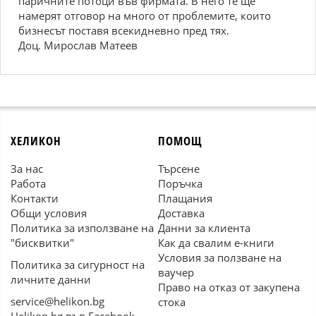
паричните потоци във фирмата. В него те ще
намерят отговор на много от проблемите, които
бизнесът поставя всекидневно пред тях.
Доц. Мирослав Матеев
ХЕЛИКОН
ПОМОЩ
За нас
Търсене
Работа
Поръчка
Контакти
Плащания
Общи условия
Доставка
Политика за използване на
Данни за клиента
"бисквитки"
Как да свалим е-книги
Условия за ползване на
Политика за сигурност на
ваучер
личните данни
Право на отказ от закупена
service@helikon.bg
стока