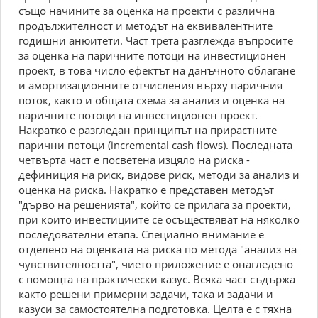
също начините за оценка на проекти с различна
продължителност и методът на еквивалентните
годишни анюитети. Част трета разглежда въпросите
за оценка на паричните потоци на инвестиционен
проект, в това число ефектът на данъчното облагане
и амортизационните отчисления върху паричния
поток, както и общата схема за анализ и оценка на
паричните потоци на инвестиционен проект.
Накратко е разгледан принципът на прирастните
парични потоци (incremental cash flows). Последната
четвърта част е посветена изцяло на риска -
дефиниция на риск, видове риск, методи за анализ и
оценка на риска. Накратко е представен методът
"дърво на решенията", който се прилага за проекти,
при които инвестициите се осъществяват на няколко
последователни етапа. Специално внимание е
отделено на оценката на риска по метода "анализ на
чувствителността", чието приложение е онагледено
с помощта на практически казус. Всяка част съдържа
както решени примерни задачи, така и задачи и
казуси за самостоятелна подготовка. Целта е с тяхна