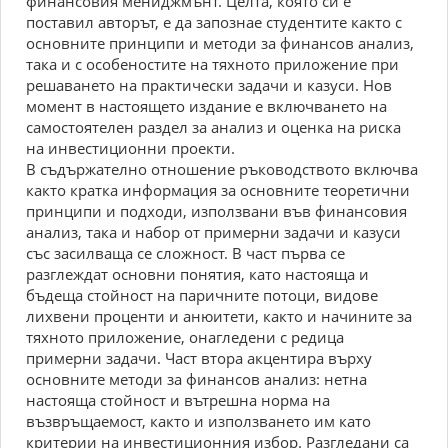
финансовия мениджмънт. Целта, която си е
поставил авторът, е да запознае студентите както с
основните принципи и методи за финансов анализ,
така и с особеностите на тяхното приложение при
решаването на практически задачи и казуси. Нов
момент в настоящето издание е включването на
самостоятелен раздел за анализ и оценка на риска
на инвестиционни проекти.
В съдържателно отношение ръководството включва
както кратка информация за основните теоретични
принципи и подходи, използвани във финансовия
анализ, така и набор от примерни задачи и казуси
със засилваща се сложност. В част първа се
разглеждат основни понятия, като настояща и
бъдеща стойност на паричните потоци, видове
лихвени проценти и анюитети, както и начините за
тяхното приложение, онагледени с редица
примерни задачи. Част втора акцентира върху
основните методи за финансов анализ: нетна
настояща стойност и вътрешна норма на
възвръщаемост, както и използването им като
критерии на инвестиционния избор. Разгледани са