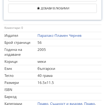
ДОБАВИ В ЛЮБИМИ
Коментари: 0
Издател
Паралакс-Пламен Чернев
Брой страници
56
Година на
2005
издаване
Корици
меки
Език
български
Тегло
40 грама
Размери
16.5x11.5
ISBN
Баркод
Категории
Право. Същност и видове
,
Право
,