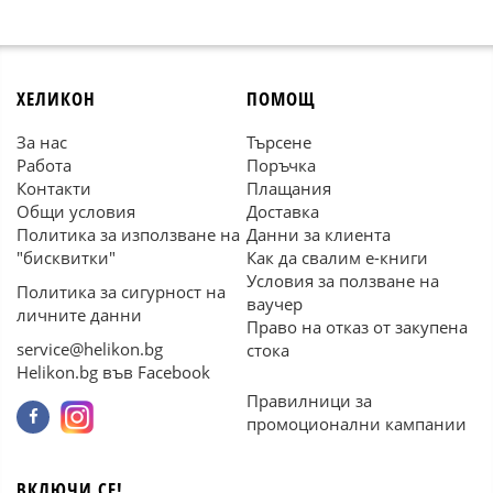
ХЕЛИКОН
ПОМОЩ
За нас
Търсене
Работа
Поръчка
Контакти
Плащания
Общи условия
Доставка
Политика за използване на
Данни за клиента
"бисквитки"
Как да свалим е-книги
Условия за ползване на
Политика за сигурност на
ваучер
личните данни
Право на отказ от закупена
service@helikon.bg
стока
Helikon.bg във Facebook
Правилници за
промоционални кампании
ВКЛЮЧИ СЕ!