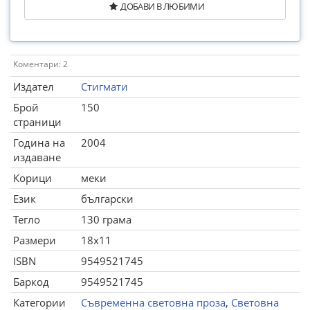
ДОБАВИ В ЛЮБИМИ
Коментари: 2
Издател
Стигмати
Брой
150
страници
Година на
2004
издаване
Корици
меки
Език
български
Тегло
130 грама
Размери
18x11
ISBN
9549521745
Баркод
9549521745
Категории
Съвременна световна проза
,
Световна