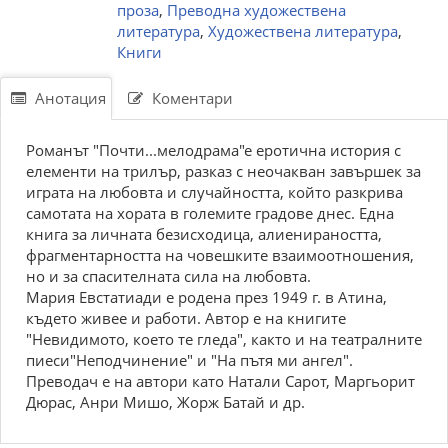
проза
,
Преводна художествена
литература
,
Художествена литература
,
Книги
Анотация
Коментари
Романът "Почти...мелодрама"е еротична история с
елементи на трилър, разказ с неочакван завършек за
играта на любовта и случайността, който разкрива
самотата на хората в големите градове днес. Една
книга за личната безисходица, алиенираността,
фрагментарността на човешките взаимоотношения,
но и за спасителната сила на любовта.
Мария Евстатиади е родена през 1949 г. в Атина,
където живее и работи. Автор е на книгите
"Невидимото, което те гледа", както и на театралните
пиеси"Неподчинение" и "На пътя ми ангел".
Преводач е на автори като Натали Сарот, Маргьорит
Дюрас, Анри Мишо, Жорж Батай и др.