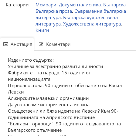
Категории
Мемоари. Документалистика. Българска
,
Българска проза
,
Съвременна българска
литература
,
Българска художествена
литература
,
Художествена литература
,
Книги
Анотация
Коментари
Изданието съдържа:
Училище за всестранно развити личности
Фабриките - на народа. 15 години от
национализацията
Първоапостола. 90 години от обесването на Васил
Левски
Алжирските младежки организации
Да уважаваме историческата истина
Осъществени ли бяха идеите на Левски? Към 90-
годишнината на Априлското въстание
"Българи - орловци". 90 години от създаването на
Българското опълчение