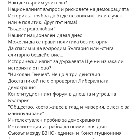
Накъде вървим учителю?
Националният въпрос и рисковете на демокрацията
Историкът трябва да бъде независим - или е учен,
или е политик. Друг път няма!
"Бъдете родолюбци"
Нашият национален идеал днес
Може ли да се прави политика без история
Да спасим и да възродим България или -стига
елитарно бездействие...
Исторически изпит за държавата Ще ни изчака ли
историята отново?
"Николай Генчев". Нещо в три действия
Досега никой не е опровергал Либералната
демокрация
Конституционният форум в днешна и утрешна
България
"Общество, което живее в глад и мизерия, е лесно за
манипулиране"
Интелектуален пробив за демокрацията
Интелигенцията трябва да поеме своя дълг
Съюзът между БЗНС - единен и Конституционния