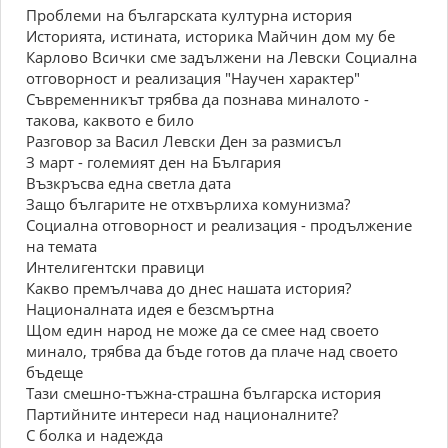
Проблеми на българската културна история
Историята, истината, историка Майчин дом му бе
Карлово Всички сме задължени на Левски Социална
отговорност и реализация "Научен характер"
Съвременникът трябва да познава миналото -
такова, каквото е било
Разговор за Васил Левски Ден за размисъл
З март - големият ден на България
Възкръсва една светла дата
Защо българите не отхвърлиха комунизма?
Социална отговорност и реализация - продължение
на темата
Интелигентски правици
Какво премълчава до днес нашата история?
Националната идея е безсмъртна
Щом един народ не може да се смее над своето
минало, трябва да бъде готов да плаче над своето
бъдеще
Тази смешно-тъжна-страшна българска история
Партийните интереси над националните?
С болка и надежда