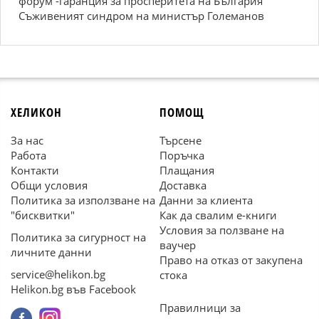
форум -гаранция за просперитета на България
Съживеният синдром на министър Големанов
ХЕЛИКОН
ПОМОЩ
За нас
Търсене
Работа
Поръчка
Контакти
Плащания
Общи условия
Доставка
Политика за използване на
Данни за клиента
"бисквитки"
Как да свалим е-книги
Условия за ползване на
Политика за сигурност на
ваучер
личните данни
Право на отказ от закупена
service@helikon.bg
стока
Helikon.bg във Facebook
Правилници за