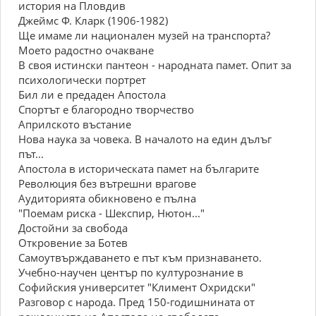
история на Пловдив
Джеймс Ф. Кларк (1906-1982)
Ще имаме ли национален музей на транспорта?
Моето радостно очакване
В своя истински пантеон - народната памет. Опит за
психологически портрет
Бил ли е предаден Апостола
Спортът е благородно творчество
Априлското въстание
Нова наука за човека. В началото на един дълъг
път...
Апостола в историческата памет на българите
Революция без вътрешни врагове
Аудиторията обикновено е пълна
"Поемам риска - Шекспир, Нютон..."
Достойни за свобода
Откровение за Ботев
Самоутвърждаването е път към признаването.
Учебно-научен център по културознание в
Софийския университет "Климент Охридски"
Разговор с народа. Пред 150-годишнината от