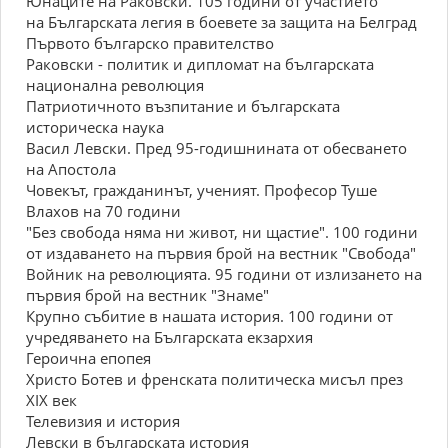
Юнаците на Раковски. 105 години от участието
на Българската легия в боевете за защита на Белград
Първото българско правителство
Раковски - политик и дипломат на българската
национална революция
Патриотичното възпитание и българската
историческа наука
Васил Левски. Пред 95-годишнината от обесването
на Апостола
Човекът, гражданинът, ученият. Професор Туше
Влахов на 70 години
"Без свобода няма ни живот, ни щастие". 100 години
от издаването на първия брой на вестник "Свобода"
Войник на революцията. 95 години от излизането на
първия брой на вестник "Знаме"
Крупно събитие в нашата история. 100 години от
учредяването на Българската екзархия
Героична епопея
Христо Ботев и френската политическа мисъл през
XIX век
Телевизия и история
Левски в българската история