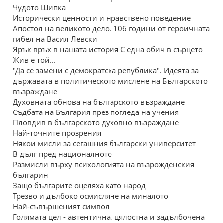
Чудото Шипка
Исторически ценности и нравствено поведение
Апостол на великото дело. 106 години от героичната
гибел на Васил Левски
Ярък връх в нашата история С една обич в сърцето
Жив е той...
"Да се замени с демократска република". Идеята за
държавата в политическото мислене на Българското
възраждане
Духовната обнова на българското възраждане
Съдбата на България през погледа на учения
Пловдив в българското духовно възраждане
Най-точните прозрения
Някои мисли за сегашния български университет
В дълг пред националното
Размисли върху психологията на възрожденския
българин
Защо българите оцеляха като народ
Трезво и дълбоко осмисляне на миналото
Най-съвършеният символ
Голямата цел - автентична, цялостна и задълбочена