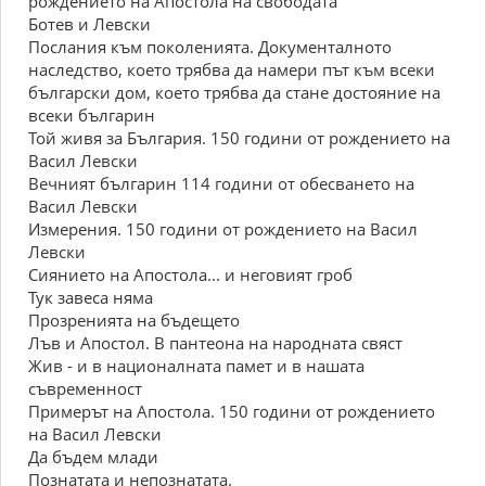
рождението на Апостола на свободата
Ботев и Левски
Послания към поколенията. Документалното
наследство, което трябва да намери път към всеки
български дом, което трябва да стане достояние на
всеки българин
Той живя за България. 150 години от рождението на
Васил Левски
Вечният българин 114 години от обесването на
Васил Левски
Измерения. 150 години от рождението на Васил
Левски
Сиянието на Апостола... и неговият гроб
Тук завеса няма
Прозренията на бъдещето
Лъв и Апостол. В пантеона на народната свяст
Жив - и в националната памет и в нашата
съвременност
Примерът на Апостола. 150 години от рождението
на Васил Левски
Да бъдем млади
Познатата и непознатата.