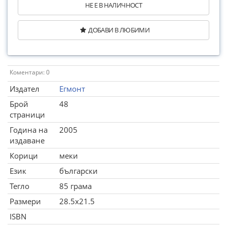
НЕ Е В НАЛИЧНОСТ
ДОБАВИ В ЛЮБИМИ
Коментари: 0
Издател
Егмонт
Брой
48
страници
Година на
2005
издаване
Корици
меки
Език
български
Тегло
85 грама
Размери
28.5x21.5
ISBN