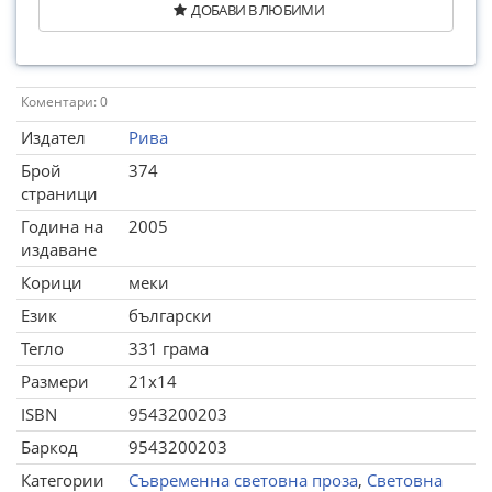
ДОБАВИ В ЛЮБИМИ
Коментари: 0
Издател
Рива
Брой
374
страници
Година на
2005
издаване
Корици
меки
Език
български
Тегло
331 грама
Размери
21x14
ISBN
9543200203
Баркод
9543200203
Категории
Съвременна световна проза
,
Световна