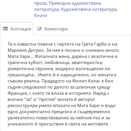
проза
,
Преводна художествена
литература
,
Художествена литература
,
Книги
Анотация
Коментари
Тя е известна повече с чертите на Грета Гарбо и на
Марлене Дитрих. За нея е писано и снимано много.
Мата Хари... Фаталната жена, дарена с екзотична и
трагична хубост, любовница, авантюристка,
романтична героиня, модерно въплъщение на
грешницата... Името й е нарицателно, но жената е
съвсем реална. Прадядото на Филип Колас е бил
съдия-следовател по делото за шпионаж срещу
Франция, с което тя влиза в историята. Наред с
всички "за" и "против" вината й авторът
реконструира умело епохата на Мата Хари и води
едно документално прецизно и същевременно
увлекателно повествование за нейния път и за
уникалното й присъствие в света на митовете.