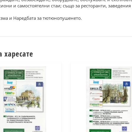
иони и самостоятелни стаи; също за ресторанти, заведения
изма и Наредбата за тютюнопушенето.
а харесате