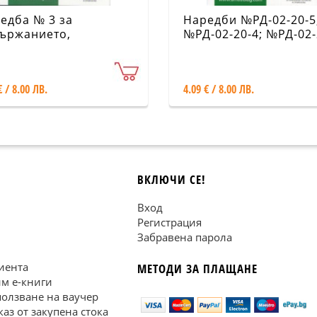
едба № 3 за
Наредби №РД-02-20-5
ържанието,
№РД-02-20-4; №РД-02-
даването и
03 за кадастралната
държането на
карта и регистри
астралната карта и
€ / 8.00 ЛВ.
4.09 € / 8.00 ЛВ.
астралните регистри
ВКЛЮЧИ СЕ!
Вход
Регистрация
Забравена парола
иента
МЕТОДИ ЗА ПЛАЩАНЕ
им е-книги
ползване на ваучер
каз от закупена стока