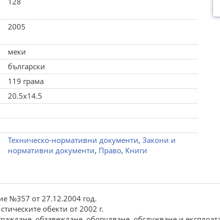
128
2005
меки
български
119 грама
20.5x14.5
Техническо-нормативни документи
,
Закони и
нормативни документи
,
Право
,
Книги
е №357 от 27.12.2004 год.
стическите обекти от 2002 г.
аждане, обзавеждане, оборудване, обслужване и експлоатац