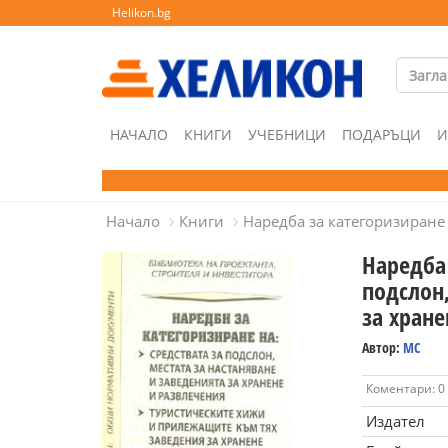
Helikon.bg
НАЧАЛО
КНИГИ
УЧЕБНИЦИ
ПОДАРЪЦИ
И
Начало
Книги
Наредба за категоризиране 
Наредба 
подслон,
за хран
Автор:
МС
Коментари: 0
Издател