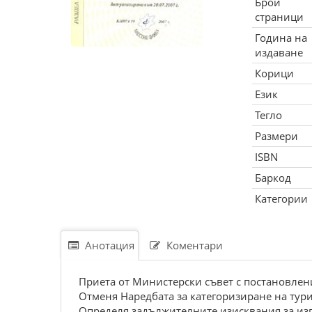
Брой
страници
Година на
издаване
Корици
Език
Тегло
Размери
ISBN
Баркод
Категории
Анотация
Коментари
Приета от Министерски съвет с постановлени
Отменя Наредбата за категоризиране на тури
Определя задължителните изисквания за изгр