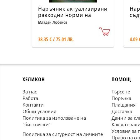
Наръчник актуализирани
Нар
разходни норми на
съд
материалите Т.1-2/
съз
Младен Любенов
Комплект
под
кад
38.35 € / 75.01 ЛВ.
4.09 
кад
ХЕЛИКОН
ПОМОЩ
За нас
Търсене
Работа
Поръчка
Контакти
Плащания
Общи условия
Доставка
Политика за използване на
Данни за кл
"бисквитки"
Как да свал
Условия за 
Политика за сигурност на личните
Право на от