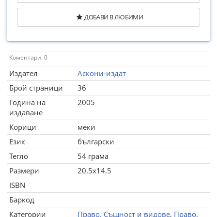
ДОБАВИ В ЛЮБИМИ
Коментари: 0
Издател
Аскони-издат
Брой страници
36
Година на
2005
издаване
Корици
меки
Език
български
Тегло
54 грама
Размери
20.5x14.5
ISBN
Баркод
Категории
Право. Същност и видове
,
Право
,