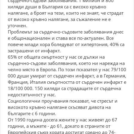
сърдечно-съдови заболявания. 1 милион и 800
хиляди души в България са с високо кръвно
налягане, а броят на тези, които не знаят, че страдат
от високо кръвно налягане, за съжаление не е
уточнен.
Проблемът за сърдечно-съдовите заболявания днес
е общонационален и става все по-актуален. Все
повече млади хора боледуват от хипертония, 40% са
застрашени от инфаркт.
65% от общата смъртност у нас се дължи на
сърдечно-съдови заболявания, което ни нарежда на
челно място в Европа. По този псказател у нас 79/100
000 души умират от сърдечен инфаркт, а в Германия,
Франция, Италия смъртността от сърдечен инфаркт е
18/100 000. 150 хиляди са страдащите от сърдечна
недостатъчност у нас.
Социологични проучвания показват, че стресът и
високото кръвно налягане скъсяват дивота на
българите с 6 години.
От 1990 година досега жените у нас живеят до 67
години, а мъжете - до 61, докато в страните от
Европейския съюз хората достигат средно до 74-