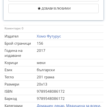
ДОБАВИ В ЛЮБИМИ
Коментари: 0
Издател
Хомо Футурус
Брой страници
156
Година на
2017
издаване
Корици
меки
Език
български
Тегло
201 грама
Размери
20x13
ISBN
9789548086172
Баркод
9789548086172
Категории
Домашен лекар
,
Медицина за всеки
,