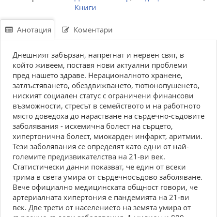
Книги
Анотация
Коментари
Днешният забързан, напрегнат и нервен свят, в
който живеем, поставя нови актуални проблеми
пред нашето здраве. Нерационалното хранене,
затлъстяването, обездвижването, тютюнопушенето,
ниският социален статус с ограничени финансови
възможности, стресът в семейството и на работното
място доведоха до нарастване на сърдечно-съдовите
заболявания - исхемична болест на сърцето,
хипертонична болест, миокарден инфаркт, аритмии.
Тези заболявания се определят като едни от най-
големите предизвикателства на 21-ви век.
Статистически данни показват, че един от всеки
трима в света умира от сърдечносъдово заболяване.
Вече официално медицинската общност говори, че
артериалната хипертония е пандемията на 21-ви
век. Две трети от населението на земята умира от