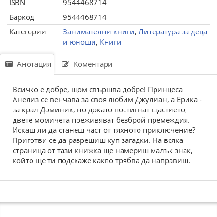
ISBN
9544468714
Баркод
9544468714
Категории
Занимателни книги
,
Литература за деца
и юноши
,
Книги
Анотация
Коментари
Всичко е добре, щом свършва добре! Принцеса
Анелиз се венчава за своя любим Джулиан, а Ерика -
за крал Доминик, но докато постигнат щастието,
двете момичета преживяват безброй премеждия.
Искаш ли да станеш част от тяхното приключение?
Приготви се да разрешиш куп загадки. На всяка
страница от тази книжка ще намериш малък знак,
който ще ти подскаже какво трябва да направиш.