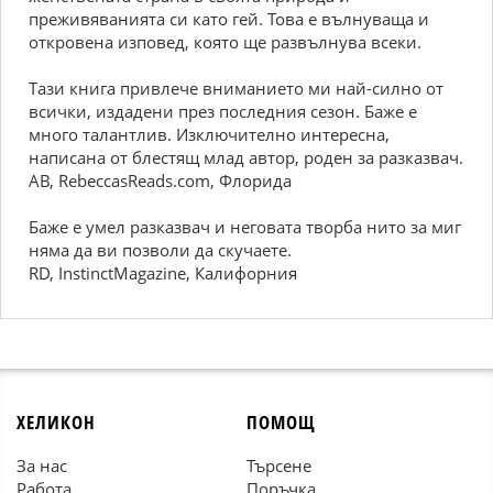
преживяванията си като гей. Това е вълнуваща и
откровена изповед, която ще развълнува всеки.
Тази книга привлече вниманието ми най-силно от
всички, издадени през последния сезон. Баже е
много талантлив. Изключително интересна,
написана от блестящ млад автор, роден за разказвач.
AB, RebeccasReads.com, Флорида
Баже е умел разказвач и неговата творба нито за миг
няма да ви позволи да скучаете.
RD, InstinctMagazine, Калифорния
ХЕЛИКОН
ПОМОЩ
За нас
Търсене
Работа
Поръчка