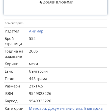
ДОБАВИ В ЛЮБИМИ
Коментари: 0
Издател
Анимар
Брой
552
страници
Година на
2005
издаване
Корици
меки
Език
български
Тегло
443 грама
Размери
21x14.5
ISBN
9549323226
Баркод
9549323226
Категории
Мемоари. Документалистика. Българска
,