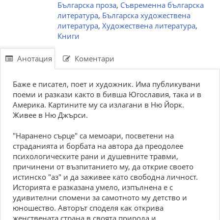
Българска проза
,
Съвременна българска
литература
,
Българска художествена
литература
,
Художествена литература
,
Книги
Анотация
Коментари
Баже е писател, поет и художник. Има публикувани
поеми и разкази както в бивша Югославия, така и в
Америка. Картините му са излагани в Ню Йорк.
Живее в Ню Джърси.
"Наранено сърце" са мемоари, посветени на
страданията и борбата на автора да преодолее
психологическите рани и душевните травми,
причинени от възпитанието му, да открие своето
истинско "аз" и да заживее като свободна личност.
Историята е разказана умело, изпълнена е с
удивителни спомени за самотното му детство и
юношество. Авторът споделя как открива
женствената страна в своята природа и