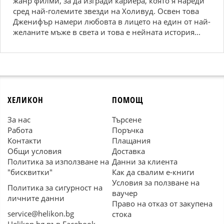
жанр филми, за да изгради кариера, която я нареди
сред най-големите звезди на Холивуд. Освен това
Дженифър намери любовта в лицето на един от най-
желаните мъже в света и това е нейната история...
ХЕЛИКОН
ПОМОЩ
За нас
Търсене
Работа
Поръчка
Контакти
Плащания
Общи условия
Доставка
Политика за използване на
Данни за клиента
"бисквитки"
Как да свалим е-книги
Условия за ползване на
Политика за сигурност на
ваучер
личните данни
Право на отказ от закупена
service@helikon.bg
стока