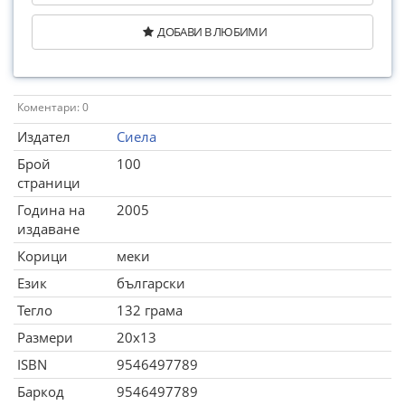
ДОБАВИ В ЛЮБИМИ
Коментари: 0
Издател
Сиела
Брой
100
страници
Година на
2005
издаване
Корици
меки
Език
български
Тегло
132 грама
Размери
20x13
ISBN
9546497789
Баркод
9546497789