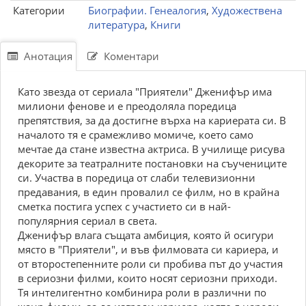
Категории
Биографии. Генеалогия
,
Художествена
литература
,
Книги
Анотация
Коментари
Като звезда от сериала "Приятели" Дженифър има
милиони фенове и е преодоляла поредица
препятствия, за да достигне върха на кариерата си. В
началото тя е срамежливо момиче, което само
мечтае да стане известна актриса. В училище рисува
декорите за театралните постановки на съучениците
си. Участва в поредица от слаби телевизионни
предавания, в един провалил се филм, но в крайна
сметка постига успех с участието си в най-
популярния сериал в света.
Дженифър влага същата амбиция, която й осигури
място в "Приятели", и във филмовата си кариера, и
от второстепенните роли си пробива път до участия
в сериозни филми, които носят сериозни приходи.
Тя интелигентно комбинира роли в различни по