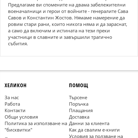
Предлагаме ви спомените на двама забележителни
военачалници и герои от войните - генералите Сава
Савов и Константин Жостов. Нямаме намерение да
ровим стари рани, които никога няма и да зараснат,
а само да включим и истината на тези преки
участници в славните и завършили трагично
събития.
ХЕЛИКОН
ПОМОЩ
За нас
Търсене
Работа
Поръчка
Контакти
Плащания
Общи условия
Доставка
Политика за използване на
Данни за клиента
"бисквитки"
Как да свалим е-книги
Условия за ползване на