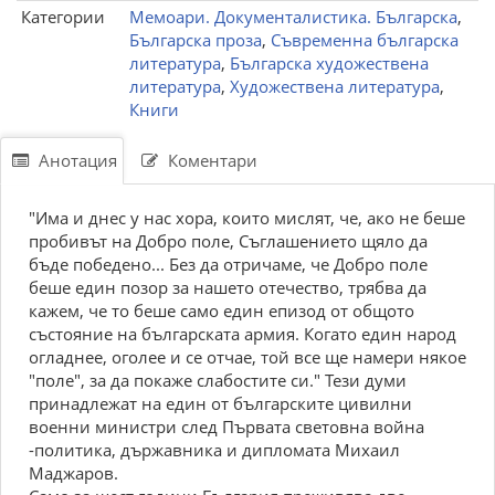
Категории
Мемоари. Документалистика. Българска
,
Българска проза
,
Съвременна българска
литература
,
Българска художествена
литература
,
Художествена литература
,
Книги
Анотация
Коментари
"Има и днес у нас хора, които мислят, че, ако не беше
пробивът на Добро поле, Съглашението щяло да
бъде победено... Без да отричаме, че Добро поле
беше един позор за нашето отечество, трябва да
кажем, че то беше само един епизод от общото
състояние на българската армия. Когато един народ
огладнее, оголее и се отчае, той все ще намери някое
"поле", за да покаже слабостите си." Тези думи
принадлежат на един от българските цивилни
военни министри след Първата световна война
-политика, държавника и дипломата Михаил
Маджаров.