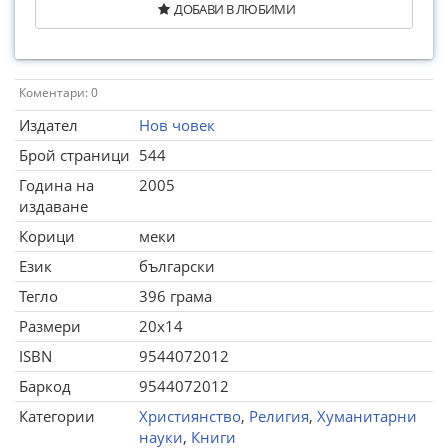
ДОБАВИ В ЛЮБИМИ
Коментари: 0
Издател
Нов човек
Брой страници
544
Година на
2005
издаване
Корици
меки
Език
български
Тегло
396 грама
Размери
20x14
ISBN
9544072012
Баркод
9544072012
Категории
Християнство
,
Религия
,
Хуманитарни
науки
,
Книги