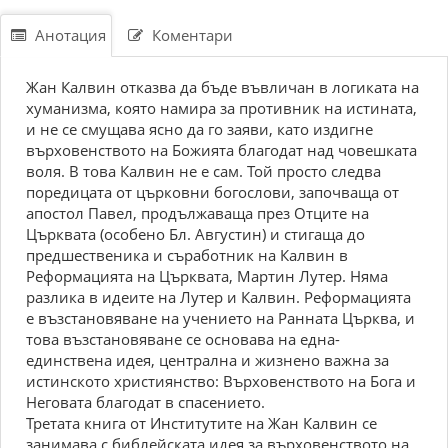
Анотация
Коментари
Жан Калвин отказва да бъде въвличан в логиката на
хуманизма, която намира за противник на истината,
и не се смущава ясно да го заяви, като издигне
върховенството на Божията благодат над човешката
воля. В това Калвин не е сам. Той просто следва
поредицата от църковни богослови, започваща от
апостол Павел, продължаваща през Отците на
Църквата (особено Бл. Августин) и стигаща до
предшественика и съработник на Калвин в
Реформацията на Църквата, Мартин Лутер. Няма
разлика в идеите на Лутер и Калвин. Реформацията
е възстановяване на учението на Ранната Църква, и
това възстановяване се основава на една-
единствена идея, централна и жизнено важна за
истинското християнство: Върховенството на Бога и
Неговата благодат в спасението.
Третата книга от Институтите на Жан Калвин се
занимава с библейската идея за върховенството на