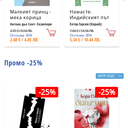
Малкият принц -
Намасте.
мека корица
Индийският път
светлосиня
към щастието,
Антоан дьо Сент- Екзюпери
Ектор Гарсия (Кирай);
Франсеск Миралес
удовлетворението
3.55 € / 6.94 ЛВ.
7.64 € / 14.94 ЛВ.
и успеха
Отстъпка -30%
Отстъпка -30%
2.48 € / 4.85 ЛВ.
5.34 € / 10.44 ЛВ.
Промо -25%
ВИЖ ОЩЕ >>
-25%
-25%