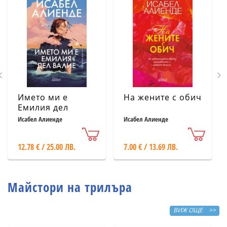
Името ми е
На жените с обич
Емилия дел
Валие
Исабел Алиенде
Исабел Алиенде
12.78 € / 25.00 ЛВ.
7.00 € / 13.69 ЛВ.
Майстори на трилъра
ВИЖ ОЩЕ >>