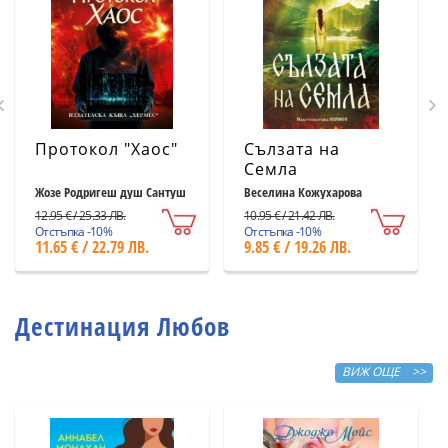
Протокол "Хаос"
Сълзата на
Семла
Жозе Родригеш душ Сантуш
Веселина Кожухарова
12.95 € / 25.33 ЛВ.
10.95 € / 21.42 ЛВ.
Отстъпка -10%
Отстъпка -10%
11.65 € / 22.79 ЛВ.
9.85 € / 19.26 ЛВ.
Дестинация Любов
ВИЖ ОЩЕ >>