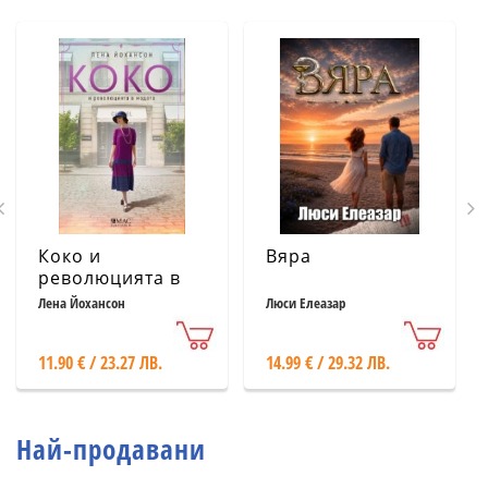
Коко и
Вяра
революцията в
модата
Лена Йохансон
Люси Елеазар
11.90 € / 23.27 ЛВ.
14.99 € / 29.32 ЛВ.
Най-продавани