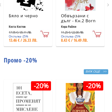
Бяло и черно
Обвързани с
дълг - Кн.2 Born
in Blood Mafia
Коста Костов
Кора Райли
Chronicles
17.95 € / 35.11 ЛВ.
11.25 € / 22.00 ЛВ.
Отстъпка -25%
Отстъпка -25%
13.46 € / 26.33 ЛВ.
8.43 € / 16.49 ЛВ.
Промо -20%
ВИЖ ОЩЕ >>
-20%
-20%