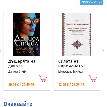
ВИЖ ОЩЕ >>
Дъщерята на
Силата на
дявола
наричането І.
Тайната на
Даниел Стийл
Мирослава Митева
думите и
древните
10.99 € / 21.49 ЛВ.
12.90 € / 25.23 ЛВ.
български
обичаи, които
сбъдват желания
Очаквайте