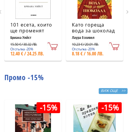
101 есета, които
Като гореща
ще променят
вода за шоколад
начина ви на
(ново издание)
Бриана Уийст
Лаура Ескивел
мислене
15.50 € / 30.32 ЛВ.
10.23 € / 20.01 ЛВ.
Отстъпка -20%
Отстъпка -20%
12.40 € / 24.25 ЛВ.
8.18 € / 16.00 ЛВ.
Промо -15%
ВИЖ ОЩЕ >>
-15%
-15%