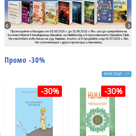
❮
❯
Промо -30%
ВИЖ ОЩЕ >>
-30%
-30%