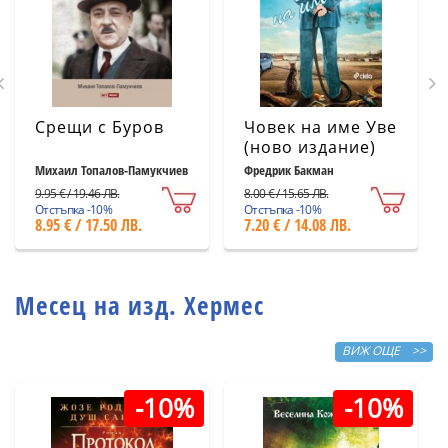
Срещи с Буров
Човек на име Уве
(ново издание)
Михаил Топалов-Памукчиев
Фредрик Бакман
9.95 € / 19.46 ЛВ.
8.00 € / 15.65 ЛВ.
Отстъпка -10%
Отстъпка -10%
8.95 € / 17.50 ЛВ.
7.20 € / 14.08 ЛВ.
Месец на изд. Хермес
ВИЖ ОЩЕ >>
-10%
-10%