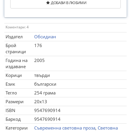
ДОБАВИ В ЛЮБИМИ
Коментари: 4
Издател
Обсидиан
Брой
176
страници
Година на
2005
издаване
Корици
твърди
Език
български
Тегло
254 грама
Размери
20x13
ISBN
9547690914
Баркод
9547690914
Категории
Съвременна световна проза
,
Световна