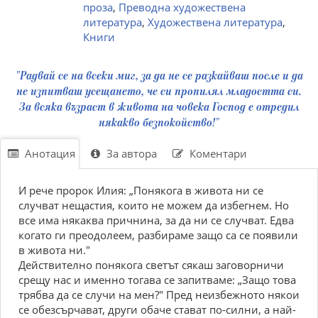
проза
,
Преводна художествена
литература
,
Художествена литература
,
Книги
"Радвай се на всеки миг, за да не се разкайваш после и да
не изпитваш усещането, че си пропилял младостта си.
За всяка възраст в живота на човека Господ е отредил
някакво безпокойство!"
Анотация
За автора
Коментари
И рече пророк Илия: „Понякога в живота ни се
случват нещастия, които не можем да избегнем. Но
все има някаква причнина, за да ни се случват. Едва
когато ги преодолеем, разбираме защо са се появили
в живота ни."
Действително понякога светът сякаш заговорничи
срещу нас и именно тогава се запитваме: „Защо това
трябва да се случи на мен?" Пред неизбежното някои
се обезсърчават, други обаче стават по-силни, а най-