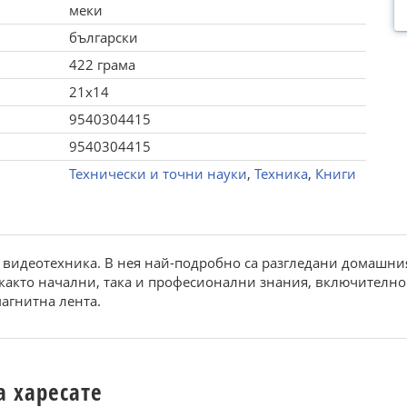
меки
български
422 грама
21x14
9540304415
9540304415
Технически и точни науки
,
Техника
,
Книги
а видеотехника. В нея най-подробно са разгледани домашни
както начални, така и професионални знания, включително 
агнитна лента.
а харесате