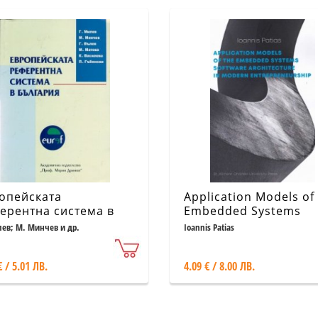
опейската
Application Models of
ерентна система в
Embedded Systems
гария
Software Architecture
лев; М. Минчев и др.
Ioannis Patias
Modern Entrepreneur
€ / 5.01 ЛВ.
4.09 € / 8.00 ЛВ.