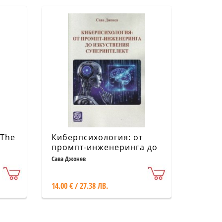
 The
Киберпсихология: от
промпт-инженеринга до
 in
изкуствения
Сава Джонев
ship
суперинтелект
14.00 € / 27.38 ЛВ.