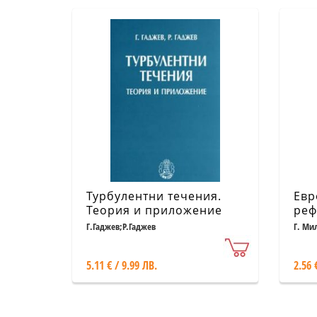
Турбулентни течения.
Евр
Теория и приложение
реф
Бъл
Г.Гаджев;Р.Гаджев
Г. Ми
5.11 € / 9.99 ЛВ.
2.56 