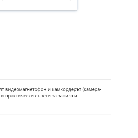
ят видеомагнетофон и камкордерът (камера-
и практически съвети за записа и