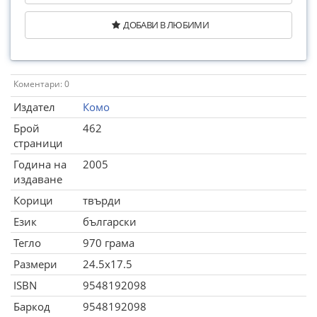
ДОБАВИ В ЛЮБИМИ
Коментари: 0
Издател
Комо
Брой
462
страници
Година на
2005
издаване
Корици
твърди
Език
български
Тегло
970 грама
Размери
24.5x17.5
ISBN
9548192098
Баркод
9548192098