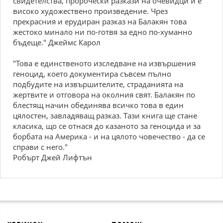
свидетелства, пророчески разкази на очевидци и е
високо художествено произведение. Чрез
прекрасния и ерудиран разказ на Балакян това
жестоко минало ни по-готвя за едно по-хуманно
бъдеще." Джеймс Карол
"Това е единственото изследване на извършения
геноцид, което документира съвсем пълно
подбудите на извършителите, страданията на
жертвите и отговора на околния свят. Балакян по
блестящ начин обединява всичко това в един
цялостен, завладяващ разказ. Тази книга ще стане
класика, що се отнася до казаното за геноцида и за
борбата на Америка - и на цялото човечество - да се
справи с него."
Робърт Джей Лифтън