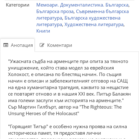
Категории
Мемоари. Документалистика. Българска
,
Българска проза
,
Съвременна българска
литература
,
Българска художествена
литература
,
Художествена литература
,
Книги
Анотация
Коментари
"Ужасната съдба на арменците при опита за тяхното
унищожение, който става модел за еврейския
Холокост, е описана по блестящ начин. По същия
начин е описан и забележителният отговор на САЩ
на една хуманитарна трагедия, каквито за нещастие
се повтарят отново и в нашия XXI век. Питър Балакян
има големи заслуги към историята на арменците."
Сър Мартин Гилбърт, автор на "The Righteous: The
Unsung Heroes of the Holocaust"
"Горящият Тигър" е особено нужна проява на силна
историческа памет, тя предоставя лични