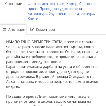
Категории
Фантастика, фентъзи. Хорър
,
Световна
проза
,
Преводна художествена
литература
,
Художествена литература
,
Книги
Анотация
Коментари
ИМАЛО ЕДНО ВРЕМЕ ТРИ СВЯТА, всеки със своята
човешка раса. А после налетяла четвъртата, която
бягала през пустотата - кароните. Отчаяни, стигнали
до ръба на изтреблението, те променили завинаги
равновесието между световете.
Каран, притежаваща дарбата на усета и обременена
от родово проклятие, е принудена да открадне
древна реликва. В ръцете й попада Огледалото на
Аакан, лъжовна и коварна вещ, която помни всичко
видяно.
По същото време Лиан, талантлив летописец, е
прогонен от своята школа, защото се натъква на