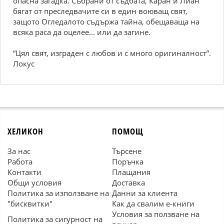
опасна загадка. Събрани от съдбата, Каран и Лиан
бягат от преследвачите си в един воюващ свят,
защото Огледалото съдържа тайна, обещаваща на
всяка раса да оцелее... или да загине.
“Цял свят, изграден с любов и с много оригиналност”.
Локус
ХЕЛИКОН
ПОМОЩ
За нас
Търсене
Работа
Поръчка
Контакти
Плащания
Общи условия
Доставка
Политика за използване на
Данни за клиента
"бисквитки"
Как да свалим е-книги
Условия за ползване на
Политика за сигурност на