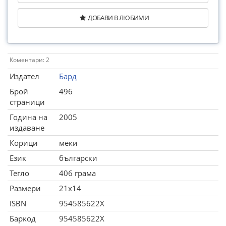
ДОБАВИ В ЛЮБИМИ
Коментари: 2
Издател
Бард
Брой
496
страници
Година на
2005
издаване
Корици
меки
Език
български
Тегло
406 грама
Размери
21x14
ISBN
954585622X
Баркод
954585622X