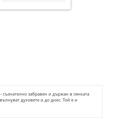
 съзнателно забравен и държан в сянката
ълнуват духовете и до днес. Той е и