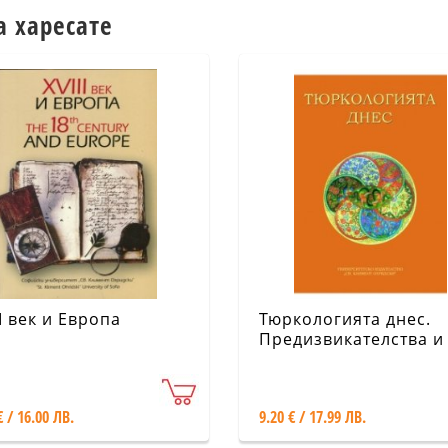
а харесате
II век и Европа
Тюркологията днес.
Предизвикателства и
перспективи (Юбиле
научна конференция
€ / 16.00 ЛВ.
9.20 € / 17.99 ЛВ.