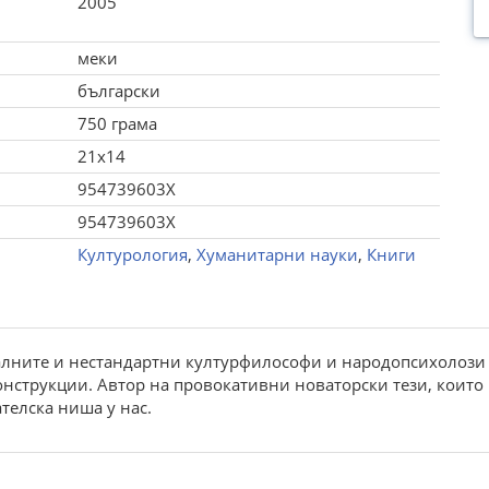
2005
меки
български
750 грама
21x14
954739603X
954739603X
Културология
,
Хуманитарни науки
,
Книги
лните и нестандартни културфилософи и народопсихолози -
струкции. Автор на провокативни новаторски тези, които в
телска ниша у нас.