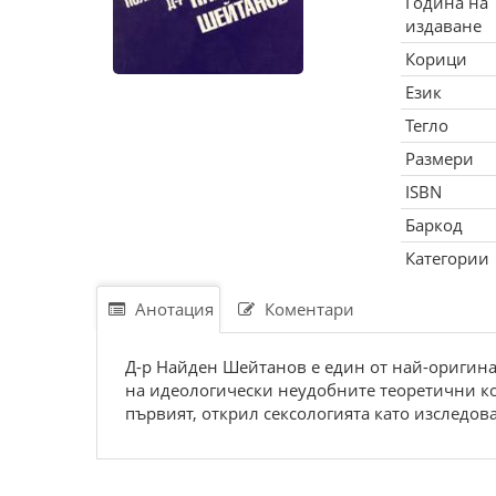
Година на
издаване
Корици
Език
Тегло
Размери
ISBN
Баркод
Категории
Анотация
Коментари
Д-р Найден Шейтанов е един от най-оригина
на идеологически неудобните теоретични кон
първият, открил сексологията като изследова