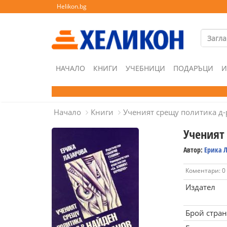
Helikon.bg
НАЧАЛО
КНИГИ
УЧЕБНИЦИ
ПОДАРЪЦИ
И
Начало
Книги
Ученият срещу политика д
Ученият
Автор:
Ерика 
Коментари: 0
Издател
Брой стра