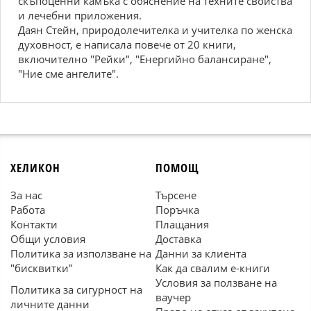
скъпоценни камъка с обяснение на техните свойства
и лечебни приложения.
Даян Стейн, природолечителка и учителка по женска
духовност, е написала повече от 20 книги,
включително "Рейки", "Енергийно балансиране",
"Ние сме ангелите".
ХЕЛИКОН
ПОМОЩ
За нас
Търсене
Работа
Поръчка
Контакти
Плащания
Общи условия
Доставка
Политика за използване на
Данни за клиента
"бисквитки"
Как да свалим е-книги
Условия за ползване на
Политика за сигурност на
ваучер
личните данни