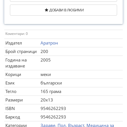
ДОБАВИ В ЛЮБИМИ
Коментари: 0
Издател
Аратрон
Брой страници
200
Година на
2005
издаване
Корици
меки
Език
български
Тегло
165 грама
Размери
20x13
ISBN
9546262293
Баркод
9546262293
Категории
Здраве. Пол. Възраст
,
Медицина за