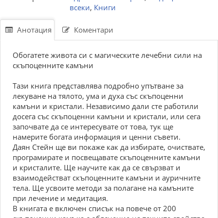
всеки
,
Книги
Анотация
Коментари
Обогатете живота си с магическите лечебни сили на
скъпоценните камъни
Тази книга представлява подробно упътване за
лекуване на тялото, ума и духа със скъпоценни
камъни и кристали. Независимо дали сте работили
досега със скъпоценни камъни и кристали, или сега
започвате да се интересувате от това, тук ще
намерите богата информация и ценни съвети.
Даян Стейн ще ви покаже как да избирате, очиствате,
програмирате и посвещавате скъпоценните камъни
и кристалите. Ще научите как да се свързват и
взаимодействат скъпоценните камъни и ауричните
тела. Ще усвоите методи за полагане на камъните
при лечение и медитация.
В книгата е включен списък на повече от 200