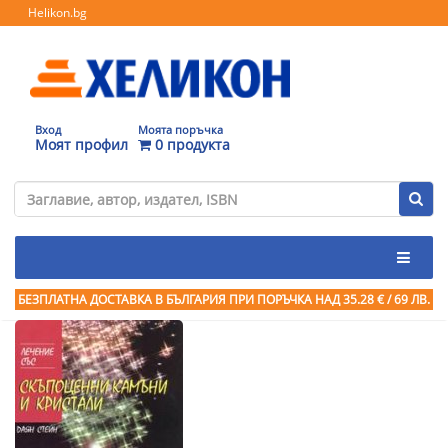
Helikon.bg
Вход
Моята поръчка
Моят профил
0 продукта
БЕЗПЛАТНА ДОСТАВКА В БЪЛГАРИЯ ПРИ ПОРЪЧКА
НАД 35.28 € / 69 ЛВ.