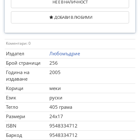
НЕ Е В НАЛИЧНОСТ
ДОБАВИ В ЛЮБИМИ
Коментари: 0
Издател
Любомъдрие
Брой страници
256
Година на
2005
издаване
Корици
меки
Език
руски
Тегло
405 грама
Размери
24x17
ISBN
9548334712
Баркод
9548334712