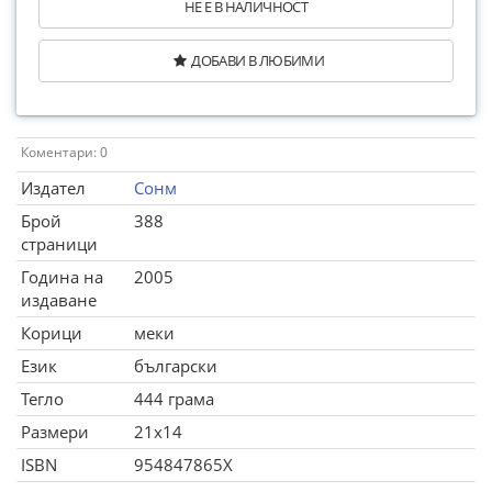
НЕ Е В НАЛИЧНОСТ
ДОБАВИ В ЛЮБИМИ
Коментари: 0
Издател
Сонм
Брой
388
страници
Година на
2005
издаване
Корици
меки
Език
български
Тегло
444 грама
Размери
21x14
ISBN
954847865X