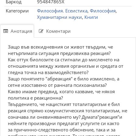
Баркод
954847865X
Категории
Философия. Есеистика
,
Философия
,
Хуманитарни науки
,
Книги
Анотация
Коментари
Защо във всекидневния си живот твърдим, че
нетърпимата ситуация предизвиква реакция?
Как оттук биолозите са стигнали до мисленето на
отношенията между живия организъм и средата от
гледна точка на взаимодействието?
Защо понятието "абреакция" е било измислено, а
сетне изоставено от ранната психоанализа?
Какво имаме предвид, когато казваме, че някоя
политика е реакционна?
Твърдението, че нацисткият тоталитаризъм е бил
реакция спрямо комунистическия тоталитаризъм, не
означава ли оневиняването му? Думата"реакция"и
нейните производни предлагат услугите си както
за причинно-следственото обяснение, така и за