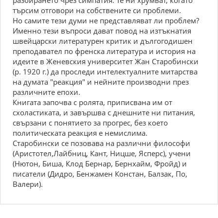
разбирането чрез симпатия. Те ни хрумват, когато
търсим отговори на собствените си проблеми.
Но самите тези думи не представляват ли проблем?
Именно тези въпроси дават повод на изтъкнатия
швейцарски литературен критик и дългогодишен
преподавател по френска литература и история на
идеите в Женевския университет Жан Старобински
(р. 1920 г.) да проследи интелектуалните митарства
на думата "реакция" и нейните производни през
различните епохи.
Книгата започва с ролята, приписвана им от
схоластиката, и завършва с днешните ни питания,
свързани с понятието за прогрес, без което
политическата реакция е немислима.
Старобински се позовава на различни философи
(Аристотел,Лайбниц, Кант, Ницше, Ясперс), учени
(Нютон, Биша, Клод Бернар, Бернхайм, Фройд) и
писатели (Дидро, Бенжамен Констан, Балзак, По,
Валери).