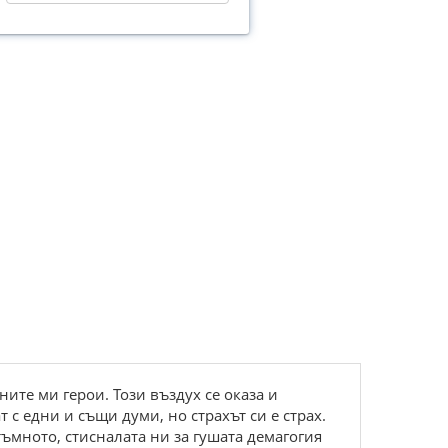
ите ми герои. Този въздух се оказа и
 с едни и същи думи, но страхът си е страх.
тъмното, стисналата ни за гушата демагогия