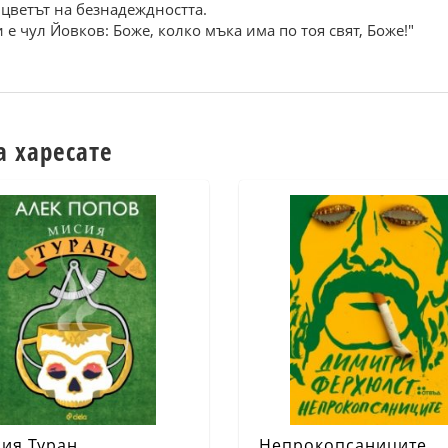
- цветът на безнадеждността.
и е чул Йовков: Боже, колко мъка има по тоя свят, Боже!"
а харесате
ия Туран
Непрокопсаниците