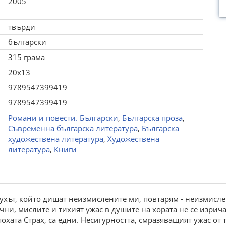
2005
твърди
български
315 грама
20x13
9789547399419
9789547399419
Романи и повести. Български
,
Българска проза
,
Съвременна българска литература
,
Българска
художествена литература
,
Художествена
литература
,
Книги
духът, който дишат неизмислените ми, повтарям - неизмислен
ни, мислите и тихият ужас в душите на хората не се изричат
похата Страх, са едни. Несигурността, смразяващият ужас от 