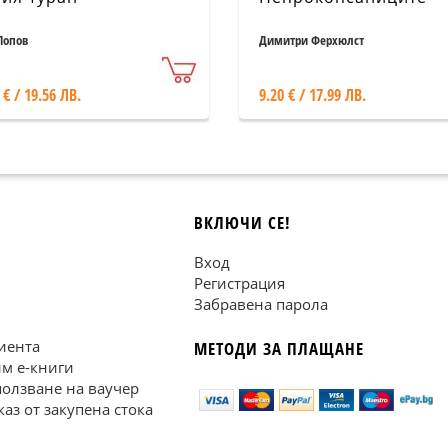
Попов
Димитри Ферхюлст
 € / 19.56 ЛВ.
9.20 € / 17.99 ЛВ.
ВКЛЮЧИ СЕ!
Вход
Регистрация
Забравена парола
иента
МЕТОДИ ЗА ПЛАЩАНЕ
им е-книги
ползване на ваучер
каз от закупена стока