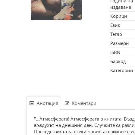
Година на
издаване
Корици
Език
Тегло
Размери
ISBN
Баркод
Категории
Анотация
Коментари
"...Атмосферата! Атмосферата в книгата. Въз
въздухът на днешния ден. Случките са различ
Последствията за всеки човек, ако живее в е