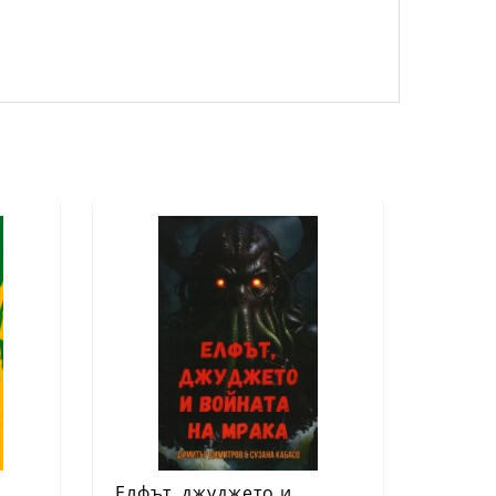
Елфът, джуджето и