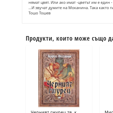
нямат цвят. Или ако имат -цветът им е един 
...И звучат думите на Моканина. Така както г
Тошо Тошев
Продукти, които може също д
Черният гмурец тв. к.
Мис