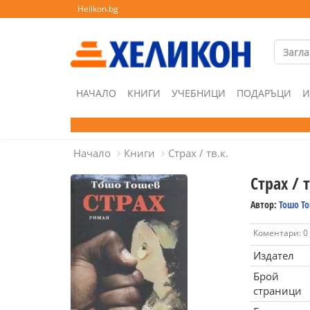
Helikon.bg
НАЧАЛО
КНИГИ
УЧЕБНИЦИ
ПОДАРЪЦИ
И
Начало
Книги
Страх / тв.к.
Страх / т
Автор:
Тошо Т
Коментари: 0
Издател
Брой
страници